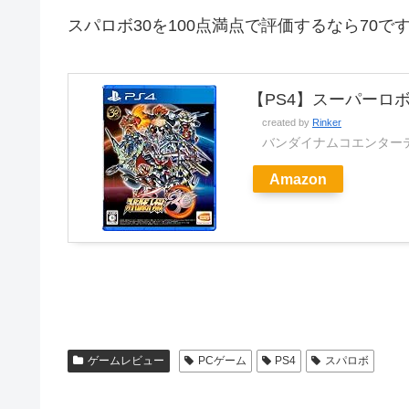
スパロボ30を100点満点で評価するなら70で
【PS4】スーパーロボ
created by
Rinker
バンダイナムコエンター
Amazon
ゲームレビュー
PCゲーム
PS4
スパロボ