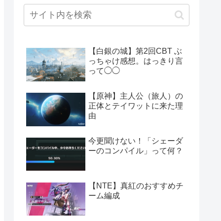
【白銀の城】第2回CBT ぶ
っちゃけ感想。はっきり言
って◯◯
【原神】主人公（旅人）の
正体とテイワットに来た理
由
今更聞けない！「シェーダ
ーのコンパイル」って何？
【NTE】真紅のおすすめチ
ーム編成