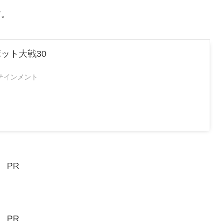
す。
ット大戦30
テインメント
PR
PR