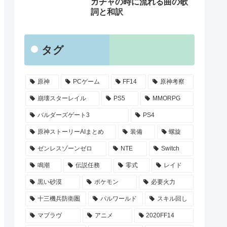
ガチャの時に流れる曲の歌
詞と和訳
タグ
原神
PCゲーム
FF14
原神考察
崩壊スターレイル
PS5
MMORPG
バルダーズゲート3
PS4
原神ストーリーAIまとめ
装備
螺旋
ゼンレスゾーンゼロ
NTE
Switch
鳴潮
伝説任務
零式
レイド
黒い砂漠
ポケモン
必要火力
十三機兵防衛圏
パルワールド
スキル回し
マブラヴ
アニメ
2020FF14