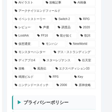
AIイラスト
攻略記事
AI画像
アークナイツエンドフィールド
イベントストーリー
Switch 2
RPG
レビュー
声優
調度品
2020
LostArk
FF16
龍が如く
歌詞
仮想通貨
モンハン
NewWorld
モンスターハンター
デス・ストランディング
ディアブロ4
スターレゾナンス
任天堂
攻略
風燕伝
エクスペディション33
鳴潮ビルド
FPS
Key
ニンテンドースイッチ
2006
原神攻略
プライバシーポリシー