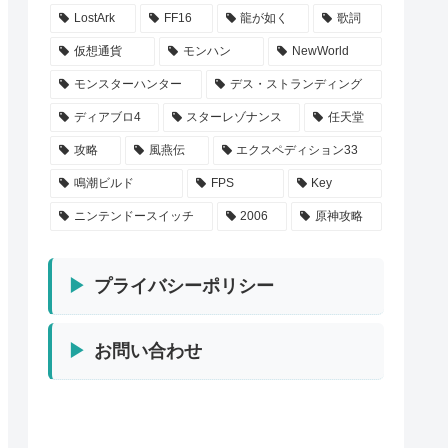
LostArk
FF16
龍が如く
歌詞
仮想通貨
モンハン
NewWorld
モンスターハンター
デス・ストランディング
ディアブロ4
スターレゾナンス
任天堂
攻略
風燕伝
エクスペディション33
鳴潮ビルド
FPS
Key
ニンテンドースイッチ
2006
原神攻略
プライバシーポリシー
お問い合わせ