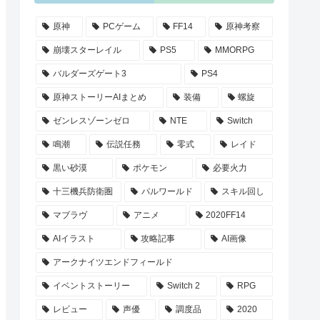
原神
PCゲーム
FF14
原神考察
崩壊スターレイル
PS5
MMORPG
バルダーズゲート3
PS4
原神ストーリーAIまとめ
装備
螺旋
ゼンレスゾーンゼロ
NTE
Switch
鳴潮
伝説任務
零式
レイド
黒い砂漠
ポケモン
必要火力
十三機兵防衛圏
パルワールド
スキル回し
マブラヴ
アニメ
2020FF14
AIイラスト
攻略記事
AI画像
アークナイツエンドフィールド
イベントストーリー
Switch 2
RPG
レビュー
声優
調度品
2020