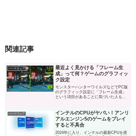
関連記事
最近よく見かける「フレーム生
ハードウェア
成」って何？ゲームのグラフィッ
ク設定
モンスターハンターワイルズなどでPC版
のグラフィック設定に「フレーム生成」
という項目があることに気づいた人もい
るかと思います。フレームレート爆増！
「フレーム生成」フレーム生成を使うと
フレームレート（fps）が爆上がりしま
インテルのCPUがヤバい！アンリ
ハードウェア
す。フレーム生成って...
アルエンジン5のゲームをプレイ
すると不具合
2024年に入り、インテルの最新CPUを搭