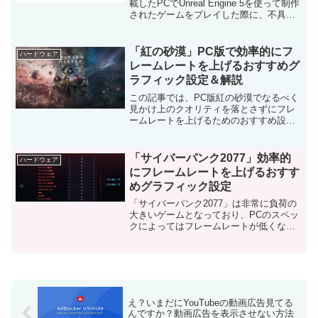
載したPCでUnreal Engine 5を使って制作
されたゲームをプレイした際に、不具合
が発生する問題が続々と報告されていま
す。パルワールドやホグワーツレガシ
ー、ファーストディセンダントなど、
「紅の砂漠」PC版で効率的にフ
ハードウェア
Un...
レームレートを上げるおすすめグ
ラフィック設定＆解説
この記事では、PC版紅の砂漠でなるべく
見かけ上のクオリティを落とさずにフレ
ームレートを上げるためのおすすめ設定
を紹介します！グラフィックの設定はオ
プションメニューのグラフィックから可
能です。次のように設定してくださいモ
「サイバーパンク2077」効率的
ハードウェア
デル品質おすすめ設定：...
にフレームレートを上げるおすす
めグラフィック設定
「サイバーパンク2077」は非常に負荷の
大きいゲームとなっており、PCのスペッ
クによってはフレームレートが低くなっ
てしまうことがあります。この記事で
は、サイバーパンク2077でなるべく見か
け上のクオリティを落とさずにフレーム
レートを上げるた...
え？いまだにYouTubeの動画広告見てる
んですか？動画広告を表示させない方法