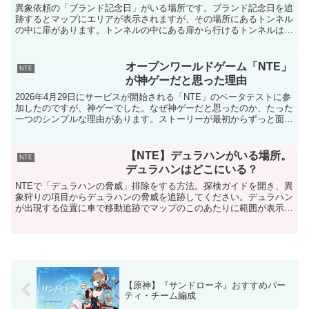
異象依頼の「ブランド記念日」がいる場所です。ブランド記念日を追
跡するとマップにエリアが表示されますが、その場所にあるトンネル
の中に扉があります。トンネルの中にある扉から行けるトンネルは結
構下の方にあります。この先に敵がいます。
オープンワールドゲーム「NTE」
NTE
が神ゲーだと思った理由
2026年4月29日にサービスが開始される「NTE」のベータテストに参
加したのですが、神ゲーでした。なぜ神ゲーだと思ったのか、たった
一つのシンプルな理由があります。ストーリーが最初からずっと面白
かったグラフィックとか都市の魅力とか色々あるん...
【NTE】デュラハンがいる場所。
NTE
デュラハンはどこにいる？
NTEで「デュラハンの脅威」排除をする方法。探検ガイドを開き、異
象狩りの項目からデュラハンの脅威を追跡してください。デュラハン
が出現する位置に車で移動追跡でマップのこのあたりに範囲が表示さ
れるので、🚙車でそこに行きます。時間を夜の0時にする...
【原神】『サンドローネ』おすすめパー
ティ・チーム編成