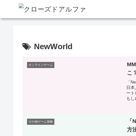
NewWorld
MM
オンラインゲーム
こ
「N
日本
ート
もしれ
「N
その他ゲーム攻略
方