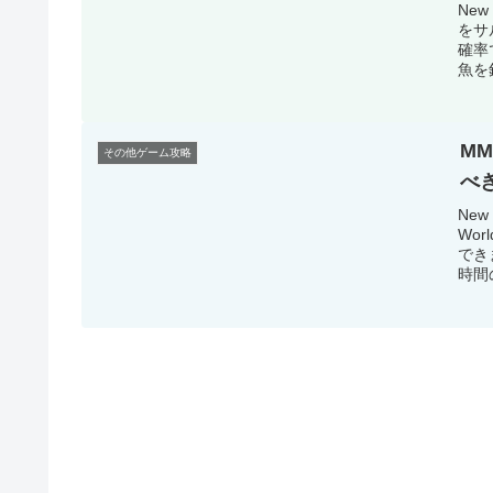
New
をサ
確率
魚を釣
MM
その他ゲーム攻略
べ
Ne
Wo
でき
時間