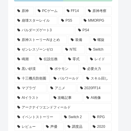
原神
PCゲーム
FF14
原神考察
崩壊スターレイル
PS5
MMORPG
バルダーズゲート3
PS4
原神ストーリーAIまとめ
装備
螺旋
ゼンレスゾーンゼロ
NTE
Switch
鳴潮
伝説任務
零式
レイド
黒い砂漠
ポケモン
必要火力
十三機兵防衛圏
パルワールド
スキル回し
マブラヴ
アニメ
2020FF14
AIイラスト
攻略記事
AI画像
アークナイツエンドフィールド
イベントストーリー
Switch 2
RPG
レビュー
声優
調度品
2020