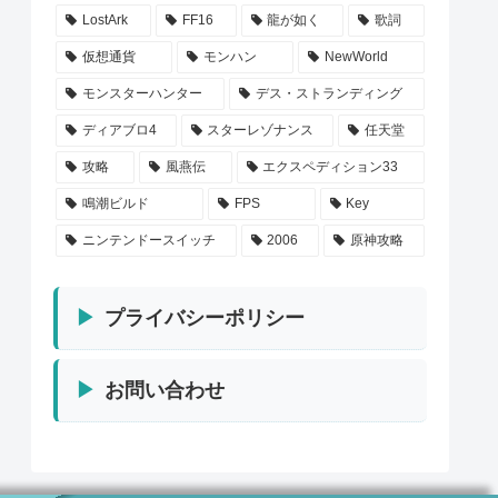
LostArk
FF16
龍が如く
歌詞
仮想通貨
モンハン
NewWorld
モンスターハンター
デス・ストランディング
ディアブロ4
スターレゾナンス
任天堂
攻略
風燕伝
エクスペディション33
鳴潮ビルド
FPS
Key
ニンテンドースイッチ
2006
原神攻略
プライバシーポリシー
お問い合わせ