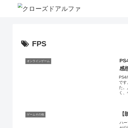
FPS
P
オンラインゲーム
感
PS4
です
た。
く、
【朗
ゲームその他
ハー
が公