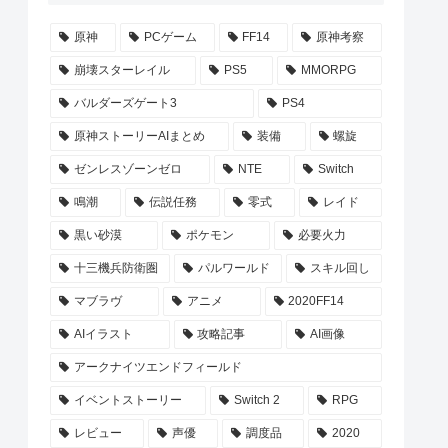
原神
PCゲーム
FF14
原神考察
崩壊スターレイル
PS5
MMORPG
バルダーズゲート3
PS4
原神ストーリーAIまとめ
装備
螺旋
ゼンレスゾーンゼロ
NTE
Switch
鳴潮
伝説任務
零式
レイド
黒い砂漠
ポケモン
必要火力
十三機兵防衛圏
パルワールド
スキル回し
マブラヴ
アニメ
2020FF14
AIイラスト
攻略記事
AI画像
アークナイツエンドフィールド
イベントストーリー
Switch 2
RPG
レビュー
声優
調度品
2020