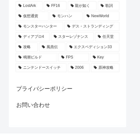
LostArk
FF16
龍が如く
歌詞
仮想通貨
モンハン
NewWorld
モンスターハンター
デス・ストランディング
ディアブロ4
スターレゾナンス
任天堂
攻略
風燕伝
エクスペディション33
鳴潮ビルド
FPS
Key
ニンテンドースイッチ
2006
原神攻略
プライバシーポリシー
お問い合わせ