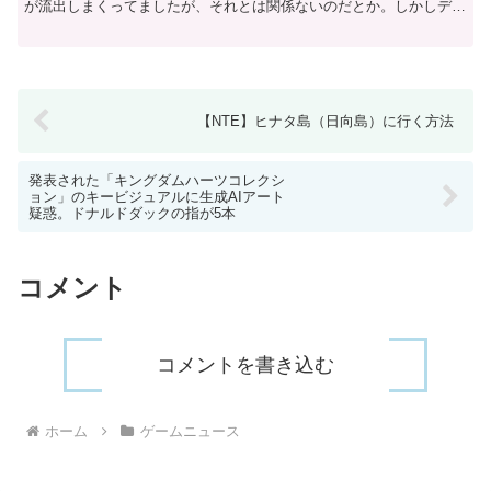
が流出しまくってましたが、それとは関係ないのだとか。しかしデバ
ッグ用のビルドがリークするというのは異常事態です...
【NTE】ヒナタ島（日向島）に行く方法
発表された「キングダムハーツコレクシ
ョン」のキービジュアルに生成AIアート
疑惑。ドナルドダックの指が5本
コメント
コメントを書き込む
ホーム
ゲームニュース