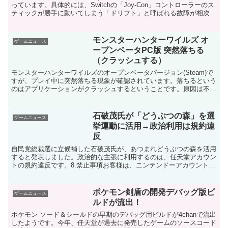
っています。具体的には、Switchの「Joy-Con」コントローラーのス
ティックが勝手に動いてしまう「ドリフト」と呼ばれる故障が相次い
でおり、フランスの消費者団体は任天堂...
モンスターハンターワイルズ オ
ゲームニュース
ープンベータPC版 突然落ちる
（クラッシュする）
モンスターハンターワイルズのオープンベータバージョン(Steam)で
すが、プレイ中に突然落ちる現象が確認されています。落ちるという
のはアプリケーションがクラッシュするということです。原因は不明
です。海外でもPC版のクラッシュが多数報告されて...
石破茂氏が「どうぶつの森」を選
ゲームニュース
挙運動に活用→政治利用は規約違
反
自民党総裁選に立候補した石破茂氏が、あつまれどうぶつの森を活用
すると発表しました。政治的な主張に利用するのは、任天堂アカウン
トの規約違反です。8.禁止事項お客様は、ニンテンドーアカウントサ
ービスの利用にあたり、自ら（管理下にあるニンテンドー...
ポケモン剣盾の開発デバッグ版ビ
ゲームニュース
ルドが流出！
ポケモン ソード＆シールドの早期のデバッグ用ビルドが4chanで流出
したようです。今年、任天堂が過去に発売したゲームのソースコード