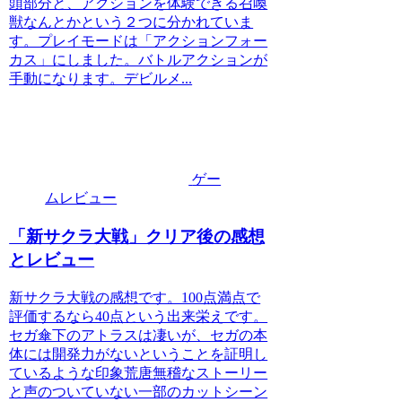
頭部分と、アクションを体験できる召喚
獣なんとかという２つに分かれていま
す。プレイモードは「アクションフォー
カス」にしました。バトルアクションが
手動になります。デビルメ...
ゲー
ムレビュー
「新サクラ大戦」クリア後の感想
とレビュー
新サクラ大戦の感想です。100点満点で
評価するなら40点という出来栄えです。
セガ傘下のアトラスは凄いが、セガの本
体には開発力がないということを証明し
ているような印象荒唐無稽なストーリー
と声のついていない一部のカットシーン