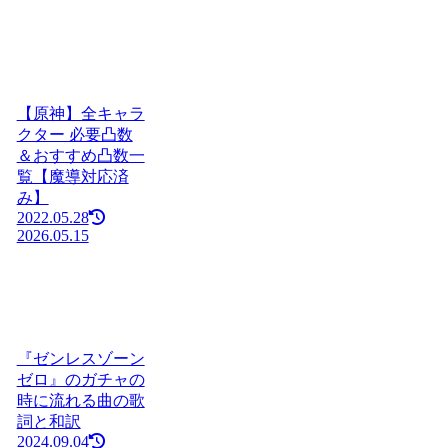
【原神】全キャラ
クター 必要凸数
＆おすすめ凸数一
覧【魔導対応済
み】
2022.05.28
2026.05.15
『ゼンレスゾーン
ゼロ』のガチャの
時に流れる曲の歌
詞と和訳
2024.09.04