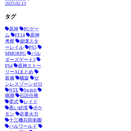
2025.02.13
タグ
原神
PCゲー
ム
FF14
原神
考察
崩壊スタ
ーレイル
PS5
MMORPG
バル
ダーズゲート3
PS4
原神ストー
リーAIまとめ
装備
螺旋
ゼ
ンレスゾーンゼロ
NTE
Switch
鳴潮
伝説任務
零式
レイド
黒い砂漠
ポケ
モン
必要火力
十三機兵防衛圏
パルワールド