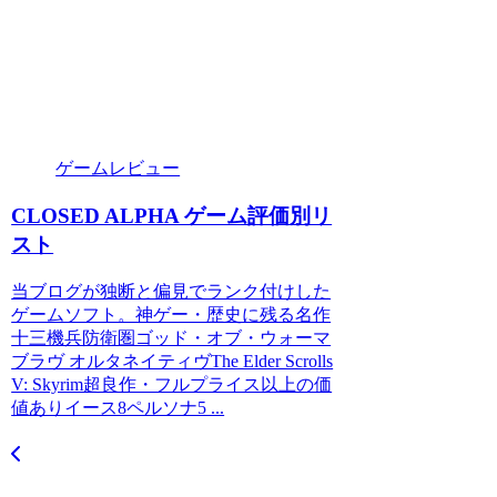
ゲームレビュー
CLOSED ALPHA ゲーム評価別リ
スト
当ブログが独断と偏見でランク付けした
ゲームソフト。神ゲー・歴史に残る名作
十三機兵防衛圏ゴッド・オブ・ウォーマ
ブラヴ オルタネイティヴThe Elder Scrolls
V: Skyrim超良作・フルプライス以上の価
値ありイース8ペルソナ5 ...