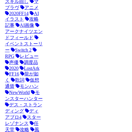
スキル回し
マ
ブラヴ
アニメ
2020FF14
AI
イラスト
攻略
記事
AI画像
アークナイツエン
ドフィールド
イベントストーリ
ー
Switch 2
RPG
レビュー
声優
調度品
2020
LostArk
FF16
龍が如
く
歌詞
仮想
通貨
モンハン
NewWorld
モ
ンスターハンター
デス・ストラン
ディング
ディ
アブロ4
スター
レゾナンス
任
天堂
攻略
風