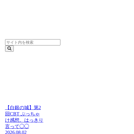
【白銀の城】第2
回CBT ぶっちゃ
け感想。はっきり
言って◯◯
2026.08.02