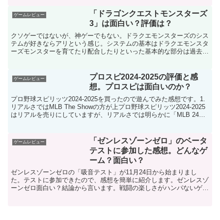
「ドラゴンクエストモンスターズ
ゲームレビュー
3」は面白い？評価は？
クソゲーではないが、神ゲーでもない。ドラクエモンスターズのシス
テムが好きならアリという感じ。システムの基本はドラクエモンスタ
ーズモンスターを育てたり配合したりといった基本的な部分は過去作
と同じです。ドラゴンクエストモンスターズの戦闘や育成が...
プロスピ2024-2025の評価と感
ゲームレビュー
想。プロスピは面白いのか？
プロ野球スピリッツ2024-2025を買ったので遊んでみた感想です。1.
リアルさではMLB The Showの方が上プロ野球スピリッツ2024-2025
はリアルを売りにしていますが、リアルさでは明らかに「MLB 24
The Show」の方...
「ゼンレスゾーンゼロ」のベータ
ゲームレビュー
テストに参加した感想。どんなゲ
ーム？面白い？
ゼンレスゾーンゼロの「吸音テスト」が11月24日から始まりまし
た。テストに参加できたので、感想を簡単に紹介します。ゼンレスゾ
ーンゼロ面白い？結論から言います。戦闘の楽しさがハンパないゲー
ムです。高速かつ派手なアクション戦闘が爽快感たっぷりで...