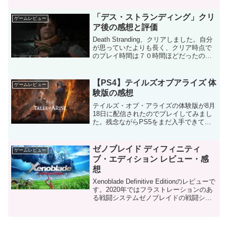
ですが、ボーカルが川村ゆみさんじゃな
くなってますよね？このアレンジがダメ
「デス・ストランディング」クリ
ゲームレビュー
ダメ。新曲じゃ...
ア後の感想と評価
Death Stranding、クリアしました。自分
が思っていたよりも長く、クリア時点で
のプレイ時間は７０時間ほどだったので
すが、その７０時間のほとんどを楽しむ
ことができました。まだ国道を完全復旧
できてないので国道を完成させたらもう
【PS4】テイルズオブアライズ 体
ゲームレビュー
５時間く...
験版の感想
テイルズ・オブ・アライズの体験版が8月
18日に配信されたのでプレイしてみまし
た。残念ながらPS5をまだ入手できてい
ないのでPS4 Proで体験版をプレイしま
したが、かなり面白かったです。まずグ
ラフィックは当然シリーズ最高峰で、水
ゼノブレイド ディフィニティ
ゲームレビュー
彩画のような...
ブ・エディション レビュー・感
想
Xenoblade Definitive Editionのレビューで
す。2020年ではフラストレーションのあ
る戦闘システムゼノブレイドの戦闘シス
テムは非常にユニークです。アーツとい
う技は自分で発動しますが、半分自動で
戦闘をしているような感じ...