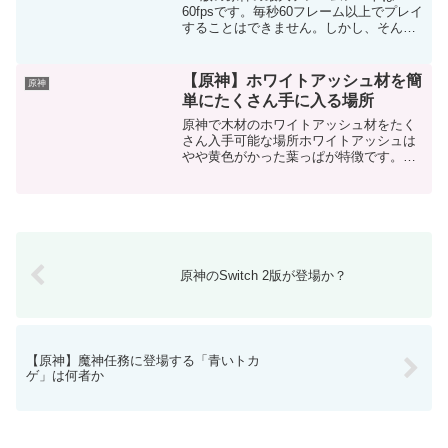
60fpsです。毎秒60フレーム以上でプレイ
することはできません。しかし、そんな
制限をAMDがぶち破ってくれました。そ
れが「AMD Fluid Motion Frames」です。
原神を120fpsでプレイす...
【原神】ホワイトアッシュ材を簡
原神
単にたくさん手に入る場所
原神で木材のホワイトアッシュ材をたく
さん入手可能な場所ホワイトアッシュは
やや黄色がかった葉っぱが特徴です。下
の画像の矢印をつけた木がホワイトアッ
シュです。何箇所かありますが、ルミド
ゥースハーバーの北の場所がたくさん手
に入ります。
原神のSwitch 2版が登場か？
【原神】魔神任務に登場する「青いトカ
ゲ」は何者か