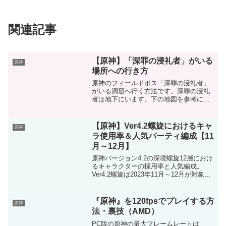
関連記事
【原神】「深罪の浸礼者」がいる
原神
場所への行き方
原神のフィールドボス「深罪の浸礼者」
がいる洞窟へ行く方法です。深罪の浸礼
者は地下にいます。下の地図を参考にし
てください。まず、ドゥル・カルナイン
峠南にあるワープポイントへ飛びます。
そこから下に降りて、丸で囲んだ地下へ
【原神】Ver4.2螺旋におけるキャ
原神
の入り口へ向かいます。そ...
ラ使用率＆人気パーティ編成【11
月～12月】
原神バージョン4.2の深境螺旋12層におけ
るキャラクターの採用率と人気編成。
Ver4.2螺旋は2023年11月～12月が対象で
す。チーム採用率そのキャラ4人を全員持
っている人が採用している割合キャラク
ター採用率そのキャラを『持っている
『原神』を120fpsでプレイする方
原神
人』が...
法・裏技（AMD）
PC版の原神の最大フレームレートは