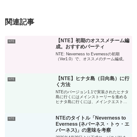
関連記事
【NTE】初期のオススメチーム編
NTE
成。おすすめパーティ
NTE: Neverness to Evernessの初期
（Ver1.0）で、オススメのチーム編成。
【NTE】ヒナタ島（日向島）に行
NTE
く方法
NTEのバージョン1.1で実装されたヒナタ
島に行くにはメインストーリーを進める
ヒナタ島に行くには、メインクエストの
「夢巡る回廊」を進める必要がありま
す。ストーリーを進めると、フェリーで
島へ行けるようになります🏝️
NTEのタイトル「Neverness to
NTE
Everness (ネバーネス・トゥ・エ
バーネス)」の意味を考察