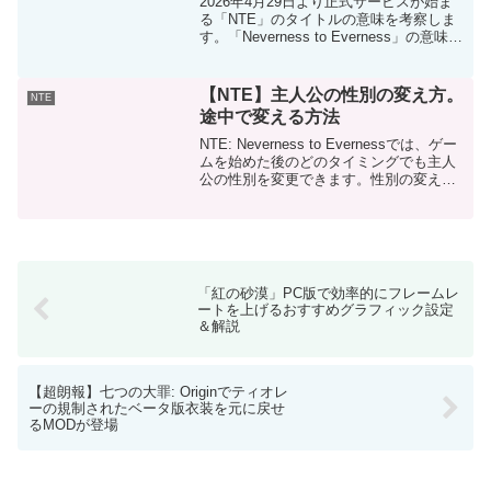
2026年4月29日より正式サービスが始ま
る「NTE」のタイトルの意味を考察しま
す。「Neverness to Everness」の意味
Neverness･･･存在しないこと、ありえな
いこと、起こらないことEverness･･･永
遠に存在す...
【NTE】主人公の性別の変え方。
NTE
途中で変える方法
NTE: Neverness to Evernessでは、ゲー
ムを始めた後のどのタイミングでも主人
公の性別を変更できます。性別の変え方
設定を開く → 「その他」プレイヤー設定
「鑑定士の性別」という項目がありま
す。ここで主人公の性別を変えるこ...
「紅の砂漠」PC版で効率的にフレームレ
ートを上げるおすすめグラフィック設定
＆解説
【超朗報】七つの大罪: Originでティオレ
ーの規制されたベータ版衣装を元に戻せ
るMODが登場