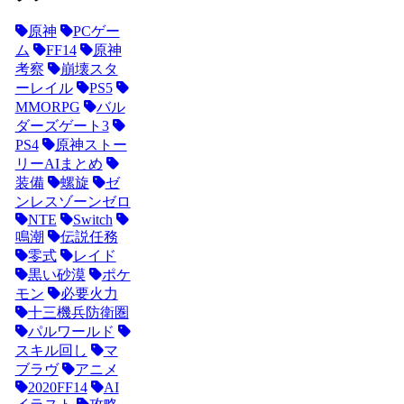
原神
PCゲー
ム
FF14
原神
考察
崩壊スタ
ーレイル
PS5
MMORPG
バル
ダーズゲート3
PS4
原神ストー
リーAIまとめ
装備
螺旋
ゼ
ンレスゾーンゼロ
NTE
Switch
鳴潮
伝説任務
零式
レイド
黒い砂漠
ポケ
モン
必要火力
十三機兵防衛圏
パルワールド
スキル回し
マ
ブラヴ
アニメ
2020FF14
AI