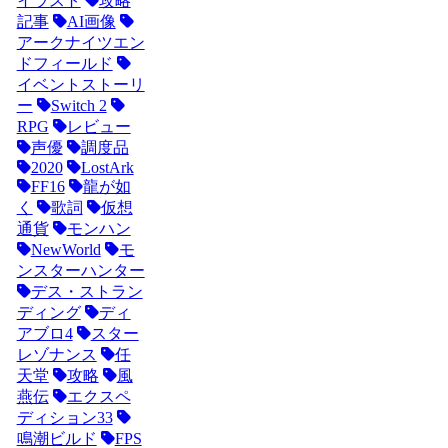
イラスト
攻略
記事
AI画像
アークナイツエン
ドフィールド
イベントストーリ
ー
Switch 2
RPG
レビュー
声優
調度品
2020
LostArk
FF16
龍が如
く
歌詞
仮想
通貨
モンハン
NewWorld
モ
ンスターハンター
デス・ストラン
ディング
ディ
アブロ4
スター
レゾナンス
任
天堂
攻略
風
燕伝
エクスペ
ディション33
鳴潮ビルド
FPS