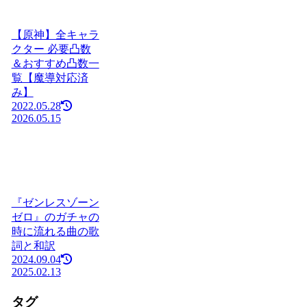
【原神】全キャラ
クター 必要凸数
＆おすすめ凸数一
覧【魔導対応済
み】
2022.05.28
2026.05.15
『ゼンレスゾーン
ゼロ』のガチャの
時に流れる曲の歌
詞と和訳
2024.09.04
2025.02.13
タグ