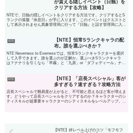
が貰える隠しイベント（日蝕）を
クリアする方法【攻略】
NTEで、日蝕の隠しイベントをクリアする方法です。クリアするとS
ランクの弧盤『休息日』が手に入ります。このイベントはクエストと
して表示されません異象管理局に行って『日蝕』と話す管理局に入っ
て右の所に「日蝕」がいるので話しかけます。派手なので...
【NTE】恒常Sランクキャラの配
NTE
布。誰を選ぶべきか？
NTE:Neverness to Evernessでは、恒常Sランクキャラクターを選択
して入手できます。誰を選ぶのが正解か。選ぶべきSランクキャラ
は？ナナリを引くなら「早霧」と「九原」or「ダフォディール」ナナ
リを引く前提であれば「早霧」「...
【NTE】「店長スペシャル」客が
NTE
多すぎる？速すぎる？攻略方法
店長スペシャルで難易度が上がると、不可能と思えるほど客が増えま
す。どうやって店長スペシャルをクリアするのか？キャラクターのシ
ティスキルが超重要キャラクターのシティスキルをレベルアップ。特
にLv.3アドラーのLv3は「コーヒー自動作成」です。...
【NTE】絆レベル上げのコツ「モフモフ