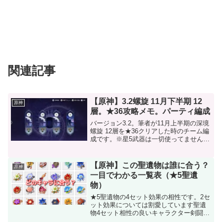
関連記事
【原神】3.2螺旋 11月下半期 12
原神
層。★36攻略メモ。パーティ編成
バージョン3.2。筆者が11月上半期の深境
螺旋 12層を★36クリアした時のチーム編
成です。※星5武器は一切使ってません。
夜蘭：落霞香菱：漁獲ベネット：西風万
葉：鉄蜂の刺しナヒーダ：祭礼行秋：祭
礼雷電将軍：匣中滅龍鐘離：西風敵の組
【原神】この聖遺物は誰に合う？
原神
み合わせが...
一目でわかる一覧表（★5聖遺
物）
★5聖遺物の4セット効果の相性です。2セ
ット効果については割愛しています聖遺
物4セット相性の良いキャラクター剣闘士
のフィナーレ大地を流浪する楽団愛され