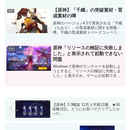
る少女雷を鎮める尊者雷のような怒り翠
緑の影旧貴族のしつけ血染めの騎士道な
【原神】「千織」の突破素材・育
原神
し（2セット効果で...
成素材の噂
原神のバージョン4.5で実装される「千織
（ちおり）」の育成素材に関する情報・
噂。千織の育成素材トパーズコッペリア
天賦本「天光」（稲妻/水・土曜日）血石
華フライム素材光なき糸
原神「リソースの検証に失敗しま
原神
した」と表示されて起動できない
問題
Windowsで原神のランチャーを起動しよ
うとすると「リソースの検証に失敗しま
した」と表示され、ゲームが起動できな
くなる問題。原因はゲームのクライアン
トにあると思われますが、解決方法があ
ります。原神のexeファイルを直接起動す
ると、その後ラ...
【原神】3.3螺旋 12月上半期12層。★36
攻略日記。どうにか岩パでクリアしたか
った…