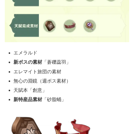
エメラルド
新ボスの素材
「蒼礫蕊羽」
エレマイト旅団の素材
無心の淵鏡（週ボス素材）
天賦本「創意」
新特産品素材
「砂脂蛹」