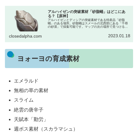
アルハイゼンの突破素材「砂脂蛹」はどこにあ
る？【原神】
アルハイゼンとディシアの突破素材である特産品「砂脂
蛹」のある場所。砂脂蛹はスメールの北西部にある「千尋
の砂漠」で採集可能です。マップの次の場所で見つけるこ
とができます。右側は特に地下に生えてるので地下を探し
ましょう。風蝕ウェネトがいる地下か...
2023.01.18
closedalpha.com
ヨォーヨの育成素材
エメラルド
無相の草の素材
スライム
絶雲の唐辛子
天賦本「勤労」
週ボス素材（スカラマシュ）