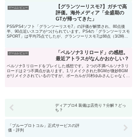
【グランツーリスモ7】ガチで高
ゲームレビュー
評価。海外メディア「全盛期の
GTが帰ってきた」
PS5/PS4ソフト「グランツーリスモ7」の評価が解禁され、80点後
半、90点近いスコアがつけられています。PS4の「グランツーリスモ
SPORT」は平均75点でしたが、グランツーリスモ7は88点（3/2時
点）とかなりの高評価を得ています。...
「ペルソナ3 リロード」の感想。
ゲームレビュー
最近アトラスがなんかおかしい？
ペルソナ3 リロードをプレイした感想です。２つの不満ペルソナ3 リ
ロードは２つ不満点があります。1.リメイクされたBGMが微妙BGM
がリメイクされているのですが、ボーカルが川村ゆみさんじゃなくな
ってますよね？このアレンジがダメダメ。新曲じゃ...
ディアブロ4 装備は店売り？分解？どっ
ち？
「ブループロトコル」正式サービスの評
価・評判