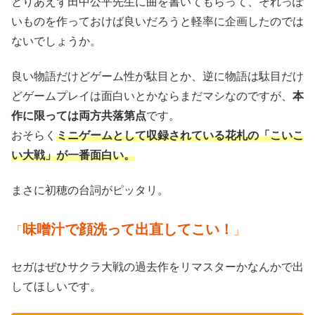
とりあえず田中公平先生に曲を書いてもらって、それっぽ
いものを作っておけば良いだろうと軽率に企画したのでは
ないでしょうか。
良い物語だけどゲーム性が駄目とか、逆に物語は駄目だけ
どゲームプレイは面白いとかならまだマシなのですが、
本
作に限っては両方共落第点
です。
おそらく
ミニゲームとして収録されている花札の「こいこ
い大戦」が一番面白い。
まさに初穂の台詞がピッタリ。
味噌汁で顔洗って出直してこい！
「
」
セガはぜひサクラ大戦の過去作をリマスターかなんかで出
してほしいです。