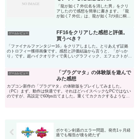
「龍が如く7 外伝名を消した男」をクリ
アしたので感想を簡単に書きます。「龍
が如く7 外伝」は、龍が如く7の頃に桐生
一馬は何をしていたのかということが語
られます。龍が如く7のストーリーは少し
コミカルな部分がありましたが、外伝は7
FF16をクリアした感想と評価。
ゲームレビュー
よりも少し重い...
買うべき？
「ファイナルファンタジー16」をクリアしました。とりあえず証拠
のトロフィー獲得画像です。感想と評価結論から言うと、「がっか
り」です。超ハイクオリティで美しいグラフィック、エフェクトが派
手で綺麗、FF14のおなじみの技を敵が使ってくるというあ...
「プラグマタ」の体験版を遊んで
ゲームレビュー
みた感想
カプコン新作の「プラグマタ」の体験版をプレイしてみました。
（PC）まず、動作は快適です。それほどハイスペックなPCではない
のですが、高設定で60fps出てました。重くてカクカクするようなこ
とはなかったです。少し懐かしい感じのするシューターと...
ポケモン剣盾のエラー問題。発売1ヶ月経
過でも報告が後を絶たず