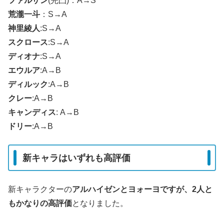
ファルザン
(完凸)：A→S
荒瀧一斗
：S→A
神里綾人
:S→A
スクロース
:S→A
ディオナ
:S→A
エウルア
:A→B
ディルック
:A→B
クレー
:A→B
キャンディス
: A→B
ドリー
:A→B
新キャラはいずれも高評価
新キャラクターの
アルハイゼンとヨォーヨですが、2人と
もかなりの高評価
となりました。