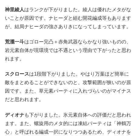
神里綾人
はランクが下がりました。綾人は優れたメタがな
いことが原因です。ナヒーダと組む開花編成等もあります
が、結局ナヒーダの強さありきになってしまっています。
荒瀧一斗
はゴロー完凸＋赤角武器ならかなり強いものの、
岩元素自体が現環境では不遇という理由で下がったと思わ
れます。
スクロース
は1段階下がりました。やはり万葉ほど簡単に
敵をまとめることができないのと、攻撃範囲が狭いのが原
因です。また、草元素パーティに入れづらいのがマイナス
だと思われます。
ディオナ
も下がりました。氷元素自体への評価だと思われ
ます。また、螺旋用のメタ的には凍結パーティは「神鶴万
心」と呼ばれる編成一択になりつつあるため、ディオナを