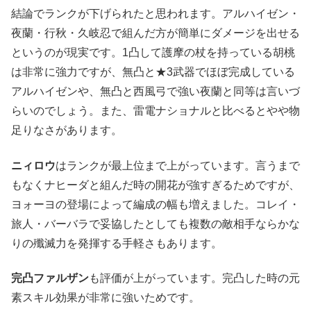
結論でランクが下げられたと思われます。アルハイゼン・
夜蘭・行秋・久岐忍で組んだ方が簡単にダメージを出せる
というのが現実です。1凸して護摩の杖を持っている胡桃
は非常に強力ですが、無凸と★3武器でほぼ完成している
アルハイゼンや、無凸と西風弓で強い夜蘭と同等は言いづ
らいのでしょう。また、雷電ナショナルと比べるとやや物
足りなさがあります。
ニィロウ
はランクが最上位まで上がっています。言うまで
もなくナヒーダと組んだ時の開花が強すぎるためですが、
ヨォーヨの登場によって編成の幅も増えました。コレイ・
旅人・バーバラで妥協したとしても複数の敵相手ならかな
りの殲滅力を発揮する手軽さもあります。
完凸ファルザン
も評価が上がっています。完凸した時の元
素スキル効果が非常に強いためです。