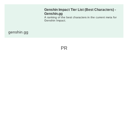
Genshin Impact Tier List (Best Characters) -
Genshin.gg
A ranking of the best characters in the current meta for
Genshin Impact.
genshin.gg
PR