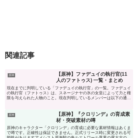
関連記事
【原神】ファデュイの執行官(11
原神
人のファトゥス) 一覧・まとめ
現在までに判明している「ファデュイの執行官」の一覧。ファデュイ
の執行官（ファトゥス）は、スネージナヤの氷の女皇によって力と権
限を与えられた人物のこと。現在判明しているメンバーは以下の通り
序列称号名前別名元素総括官道化ピエロ？？1位隊長カピタ...
【原神】『クロリンデ』の育成素
原神
材・突破素材の噂
原神のキャラクター「クロリンデ」の育成に必要な素材情報はあくま
で噂です。正確性は保証できません。正式リリース時に変更される可
能性がありますアメシスト原海駿の角ルエトワール異界の露太古の樹