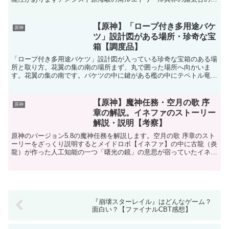
海の一瞬天賦本「正義」
【原神】「ロープ付き多用途バケ
原神
ツ」設計図がある場所・珍奇な宝
箱【調度品】
「ロープ付き多用途バケツ」設計図が入っている珍奇な宝箱のある場
所と取り方。花翼の集の南の場所まず、丸で囲った場所へ向かいま
す。花翼の集の南です。バケツの中に鍵がある檻の中にテペトル竜が
いますが、鍵が必要です。鍵は近くのペンキバケツの中にあり...
【原神】魔神任務・空月の歌 序
原神
章の解説。イネファのストーリー
解説・説明【考察】
原神のバージョン5.8の魔神任務を解説します。空月の歌 序章のスト
ーリーをざっくり説明するとメイドロボ【イネファ】の中に古龍（炎
龍）が作った人工知能の一つ「曙光の鏡」の意思が宿っていたイネフ
ァのコアには呪いがかけられており、人に善意を示すと...
『崩壊スターレイル』はどんなゲーム？
面白い？【ファイナルCBT感想】