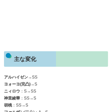
主な変化
アルハイゼン
→SS
ヨォーヨ(完凸)
→S
ニィロウ
：S→SS
神里綾華
：SS→S
胡桃
：SS→S