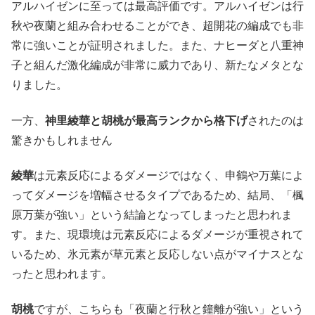
アルハイゼンに至っては最高評価です。アルハイゼンは行
秋や夜蘭と組み合わせることができ、超開花の編成でも非
常に強いことが証明されました。また、ナヒーダと八重神
子と組んだ激化編成が非常に威力であり、新たなメタとな
りました。
一方、
神里綾華と胡桃が最高ランクから格下げ
されたのは
驚きかもしれません
綾華
は元素反応によるダメージではなく、申鶴や万葉によ
ってダメージを増幅させるタイプであるため、結局、「楓
原万葉が強い」という結論となってしまったと思われま
す。また、現環境は元素反応によるダメージが重視されて
いるため、氷元素が草元素と反応しない点がマイナスとな
ったと思われます。
胡桃
ですが、こちらも「夜蘭と行秋と鐘離が強い」という