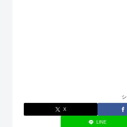
シ
X
LINE