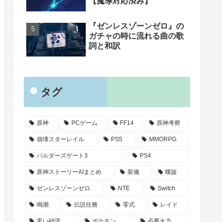
【魔導対応済み】
『ゼンレスゾーンゼロ』の
ガチャの時に流れる曲の歌
詞と和訳
タグ
原神
PCゲーム
FF14
原神考察
崩壊スターレイル
PS5
MMORPG
バルダーズゲート3
PS4
原神ストーリーAIまとめ
装備
螺旋
ゼンレスゾーンゼロ
NTE
Switch
鳴潮
伝説任務
零式
レイド
黒い砂漠
ポケモン
必要火力