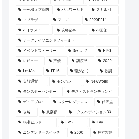
十三機兵防衛圏
パルワールド
スキル回し
マブラヴ
アニメ
2020FF14
AIイラスト
攻略記事
AI画像
アークナイツエンドフィールド
イベントストーリー
Switch 2
RPG
レビュー
声優
調度品
2020
LostArk
FF16
龍が如く
歌詞
仮想通貨
モンハン
NewWorld
モンスターハンター
デス・ストランディング
ディアブロ4
スターレゾナンス
任天堂
攻略
風燕伝
エクスペディション33
鳴潮ビルド
FPS
Key
ニンテンドースイッチ
2006
原神攻略