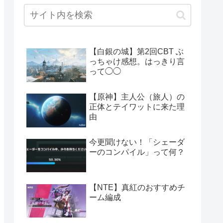
【白銀の城】第2回CBT ぶ
っちゃけ感想。はっきり言
って◯◯
【原神】主人公（旅人）の
正体とテイワットに来た理
由
今更聞けない！「シェーダ
ーのコンパイル」って何？
【NTE】真紅のおすすめチ
ーム編成