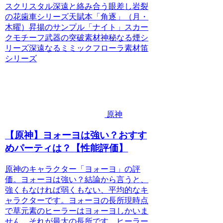
スクリスタル深遠と絡み合う眼差し岩裂
の花歯車シリーズ天賦本「角逐」（月・
木曜）昇揚のサンプル「ナイト」スカー
クモチーフ武器の突破素材神秘なる煙シ
リーズ深遠なるミミックフローラ素材笛
シリーズ
原神
【原神】ヨォーヨは強い？おすす
めパーティは？【性能評価】
原神のキャラクター「ヨォーヨ」の評
価。ヨォーヨは強い？結論から言うと、
強くもなければ弱くもない、平均的なキ
ャラクターです。ヨォーヨの長所現時点
で草元素のヒーラーはヨォーヨしかいま
せん。それが最大の長所です。ヒーラー