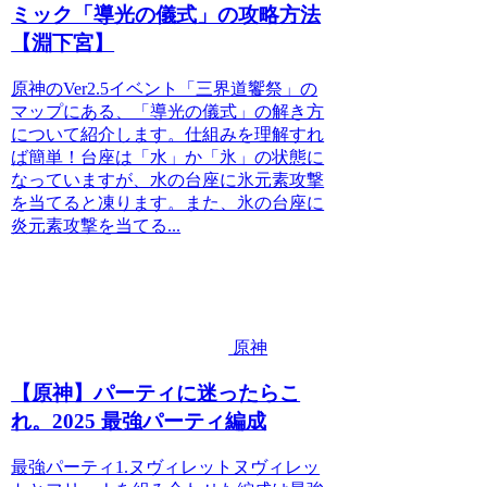
ミック「導光の儀式」の攻略方法
【淵下宮】
原神のVer2.5イベント「三界道饗祭」の
マップにある、「導光の儀式」の解き方
について紹介します。仕組みを理解すれ
ば簡単！台座は「水」か「氷」の状態に
なっていますが、水の台座に氷元素攻撃
を当てると凍ります。また、氷の台座に
炎元素攻撃を当てる...
原神
【原神】パーティに迷ったらこ
れ。2025 最強パーティ編成
最強パーティ1.ヌヴィレットヌヴィレッ