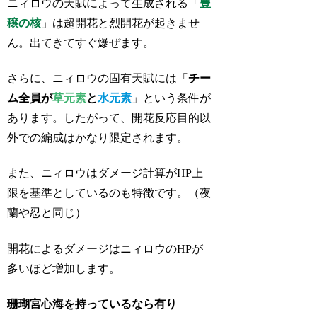
ニィロウの天賦によって生成される「
豊
穣の核
」は超開花と烈開花が起きませ
ん。出てきてすぐ爆ぜます。
さらに、ニィロウの固有天賦には「
チー
ム全員が
草元素
と
水元素
」という条件が
あります。したがって、開花反応目的以
外での編成はかなり限定されます。
また、ニィロウはダメージ計算がHP上
限を基準としているのも特徴です。（夜
蘭や忍と同じ）
開花によるダメージはニィロウのHPが
多いほど増加します。
珊瑚宮心海を持っているなら有り