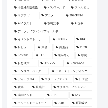
十三機兵防衛圏
パルワールド
スキル回し
マブラヴ
アニメ
2020FF14
AIイラスト
攻略記事
AI画像
アークナイツエンドフィールド
イベントストーリー
Switch 2
RPG
レビュー
声優
調度品
2020
LostArk
FF16
龍が如く
歌詞
仮想通貨
モンハン
NewWorld
モンスターハンター
デス・ストランディング
ディアブロ4
スターレゾナンス
任天堂
攻略
風燕伝
エクスペディション33
鳴潮ビルド
FPS
Key
ニンテンドースイッチ
2006
原神攻略