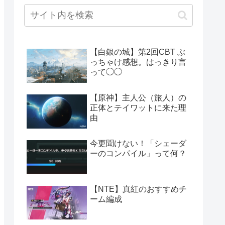
【白銀の城】第2回CBT ぶ
っちゃけ感想。はっきり言
って◯◯
【原神】主人公（旅人）の
正体とテイワットに来た理
由
今更聞けない！「シェーダ
ーのコンパイル」って何？
【NTE】真紅のおすすめチ
ーム編成