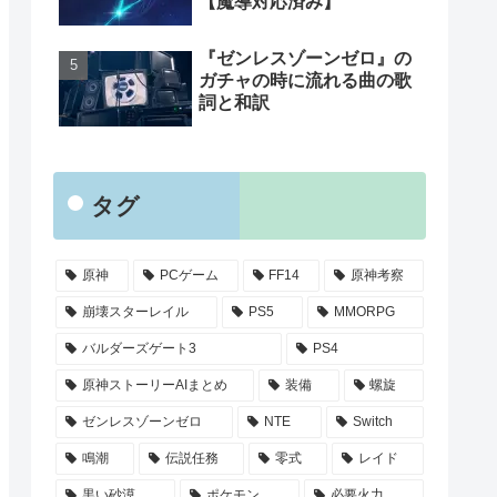
【魔導対応済み】
『ゼンレスゾーンゼロ』の
ガチャの時に流れる曲の歌
詞と和訳
タグ
原神
PCゲーム
FF14
原神考察
崩壊スターレイル
PS5
MMORPG
バルダーズゲート3
PS4
原神ストーリーAIまとめ
装備
螺旋
ゼンレスゾーンゼロ
NTE
Switch
鳴潮
伝説任務
零式
レイド
黒い砂漠
ポケモン
必要火力