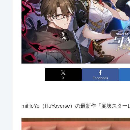
X
Facebook
miHoYo（HoYoverse）の最新作「崩壊