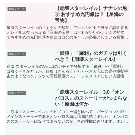
【崩壊スターレイル】ナナシの勲
崩壊シリーズ
功 おすすめ光円錐は？【星海の
宝物】
星海スターレイルの「ナナシの勲功」でナナシビトの褒章に課金する
とレベル30でもらえる「星海の宝物」はどれがいいかナナシの勲功
でおすすめの光円錐基本的には自分のキャラが必要としている種類の
光円錐を選ぶべきですが、中でも優秀な光円錐は次のとおり...
「銀狼」「羅刹」のガチャは引く
崩壊シリーズ
べき？【崩壊スターレイル】
崩壊:スターレイルのVer1.1のガチャで登場する「銀狼」や「羅刹」
は引くべきかどうか。銀狼（ぎんろう）引くべき人忘却の庭や模擬宇
宙のようなコンテンツで高難易度のステージをクリアしたい人銀狼を
引くべき理由敵に弱点を付与できる銀狼のスキルは非...
「崩壊スターレイル」3.0『オン
崩壊シリーズ
パロス』のストーリーがつまらな
い！原因は何か
「崩壊：スターレイル」のピノコニー編と比べて、バージョン3.0の
メインストーリーであるオンパロス編は退屈に感じました。オンパロ
スのストーリーはなぜつまらないのか、その理由に迫ります。オンパ
ロスのストーリーがつまらない理由原因１：危機が迫って...