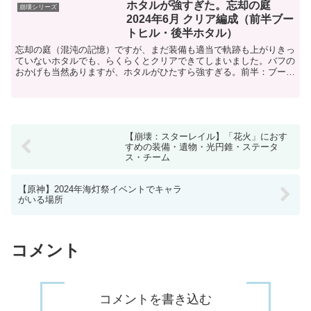
ホタルが強すぎた。忘却の庭
崩壊シリーズ
2024年6月 クリア編成（前半ブー
トヒル・後半ホタル）
忘却の庭（混沌の記憶）ですが、まだ装備も適当で軌跡も上がりきっ
ていないホタルでも、らくらくとクリアできてしまいました。バフの
おかげも当然ありますが、ホタルがひたすら強すぎる。前半：ブート
ヒル・クラーラ・羅刹・花火後半：ホタル・主人公・ギャラ...
【崩壊：スターレイル】「花火」におす
すめの装備・遺物・光円錐・ステータ
ス・チーム
【原神】2024年海灯祭イベントでキャラ
がいる場所
コメント
コメントを書き込む