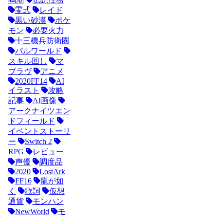
零式
レイド
黒い砂漠
ポケ
モン
必要火力
十三機兵防衛圏
パルワールド
スキル回し
マ
ブラヴ
アニメ
2020FF14
AI
イラスト
攻略
記事
AI画像
アークナイツエン
ドフィールド
イベントストーリ
ー
Switch 2
RPG
レビュー
声優
調度品
2020
LostArk
FF16
龍が如
く
歌詞
仮想
通貨
モンハン
NewWorld
モ