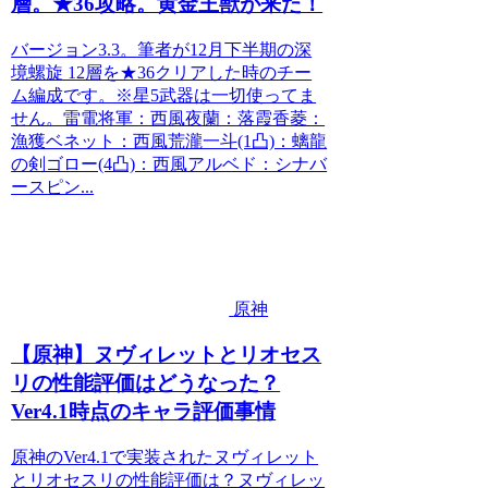
層。★36攻略。黄金王獣が来た！
バージョン3.3。筆者が12月下半期の深
境螺旋 12層を★36クリアした時のチー
ム編成です。※星5武器は一切使ってま
せん。雷電将軍：西風夜蘭：落霞香菱：
漁獲ベネット：西風荒瀧一斗(1凸)：螭龍
の剣ゴロー(4凸)：西風アルベド：シナバ
ースピン...
原神
【原神】ヌヴィレットとリオセス
リの性能評価はどうなった？
Ver4.1時点のキャラ評価事情
原神のVer4.1で実装されたヌヴィレット
とリオセスリの性能評価は？ヌヴィレッ