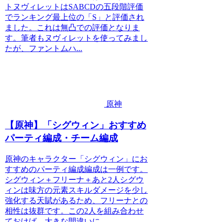
トヌヴィレットはSABCDの五段階評価
でランキング最上位の「S」と評価され
ました。これは無凸での評価となりま
す。筆者もヌヴィレットを使ってみまし
たが、ファントムハ...
原神
【原神】「シグウィン」おすすめ
パーティ編成・チーム編成
原神のキャラクター「シグウィン」にお
すすめのパーティ編成編成は一例です。
シグウィン＋フリーナ＋あと2人シグウ
ィンは味方の元素スキルダメージを少し
強化する天賦があるため、フリーナとの
相性は抜群です。この2人を組み合わせ
ておけば、大きな間違いに...