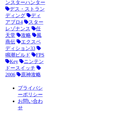
ンスターハンター
デス・ストラン
ディング
ディ
アブロ4
スター
レゾナンス
任
天堂
攻略
風
燕伝
エクスペ
ディション33
鳴潮ビルド
FPS
Key
ニンテン
ドースイッチ
2006
原神攻略
プライバシ
ーポリシー
お問い合わ
せ