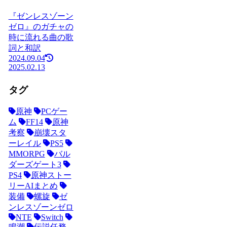
『ゼンレスゾーン
ゼロ』のガチャの
時に流れる曲の歌
詞と和訳
2024.09.04
2025.02.13
タグ
原神
PCゲー
ム
FF14
原神
考察
崩壊スタ
ーレイル
PS5
MMORPG
バル
ダーズゲート3
PS4
原神ストー
リーAIまとめ
装備
螺旋
ゼ
ンレスゾーンゼロ
NTE
Switch
鳴潮
伝説任務