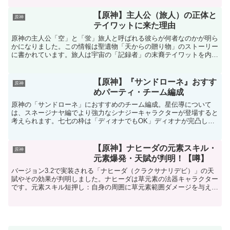
【原神】主人公（旅人）の正体と
原神
テイワットに来た理由
原神の主人公「空」と「蛍」旅人と呼ばれる彼らが何者なのかが明ら
かになりました。この情報は聖遺物「天からの贈り物」のストーリー
に書かれています。旅人は宇宙の「記録者」の末裔テイワットを内包
する宇宙に存在した古代文明。文明は高度に発展しており、...
【原神】『サンドローネ』おすす
原神
めパーティ・チーム編成
原神の「サンドローネ」におすすめのチーム編成。星伝導について
は、スネージナヤ編でより強力なシナジーキャラクターが登場すると
考えられます。七七の枠は「ディオナでもOK」ディオナが完凸して
いればシナジーが増えます。現時点でサンドローネとのシナジ...
【原神】ナヒーダの元素スキル・
原神
元素爆発・天賦が判明！【噂】
バージョン3.2で実装される「ナヒーダ（クラクサナリデビ）」の天
賦やその効果が判明しました。ナヒーダは草元素の法器キャラクター
です。元素スキル短押し：自身の周囲に草元素範囲ダメージを与え、
敵に「印」を付与する。長押し：照準モードに入り、照準...