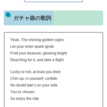
ガチャ曲の歌詞
Yeah, The shining golden signs
Let your inner spark ignite
Find your treasure, glowing bright
Reaching for it, and take a flight
Lucky or not, at least you tried
Chin up, in yourself, confide
No doubt fate’s on your side
You’re chosen
So enjoy the ride