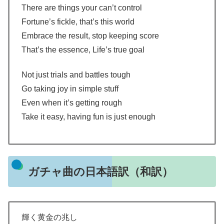
There are things your can’t control
Fortune’s fickle, that’s this world
Embrace the result, stop keeping score
That’s the essence, Life’s true goal
Not just trials and battles tough
Go taking joy in simple stuff
Even when it’s getting rough
Take it easy, having fun is just enough
ガチャ曲の日本語訳（和訳）
輝く黄金の兆し