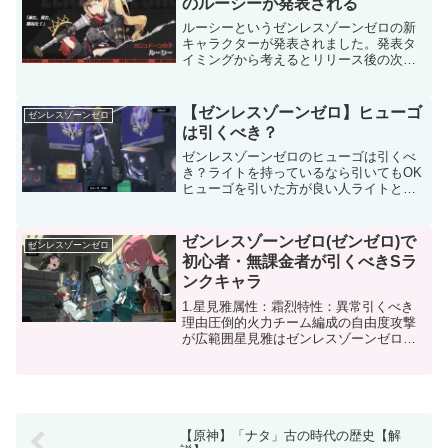
のルーシーが発表される
ルーシーというゼンレスゾーンゼロの新
キャラクターが発表されました。発表タ
イミングから考えるとリリース後の次の
バージョン（1.1）あたりで実装されそう
です。所属はカリュドーンとなってお
り、この勢力は初登場です。棍棒を持っ
【ゼンレスゾーンゼロ】ヒューゴ
ゼンレスゾーンゼロ
ています。
は引くべき？
ゼンレスゾーンゼロのヒューゴは引くべ
き？ライトを持っているなら引いてもOK
ヒューゴを引いた方が良い人ライトとラ
イカンを持っている星見雅を持っていな
いアタッカーが不足していると感じてい
る人支援キャラ不足を感じている人（ヒ
ゼンレスゾーンゼロ(ゼンゼロ)で
ゼンレスゾーンゼロ
ューゴは支援キャラを必...
初心者・無課金者が引くべきSラ
ンクキャラ
1.星見雅属性：霜烈特性：異常引くべき
理由圧倒的火力チーム編成の自由度攻撃
が広範囲星見雅はゼンレスゾーンゼロの
プレイヤーがまず第一に引くことを考え
るべきキャラクターです。超広範囲に大
火力のダメージを与えることができま
す。操作も比較的簡単で、...
【原神】「ナタ」古の時代の歴史【解