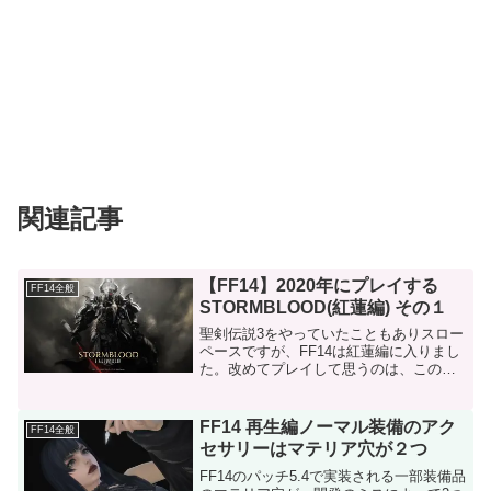
関連記事
【FF14】2020年にプレイする
FF14全般
STORMBLOOD(紅蓮編) その１
聖剣伝説3をやっていたこともありスロー
ペースですが、FF14は紅蓮編に入りまし
た。改めてプレイして思うのは、この紅
蓮編のストーリーは新生編や蒼天編と比
べると、明らかに異彩を放つ東方の地が
舞台にも関わらず「生々しい」というこ
FF14 再生編ノーマル装備のアク
FF14全般
とです。冒頭のアラ...
セサリーはマテリア穴が２つ
FF14のパッチ5.4で実装される一部装備品