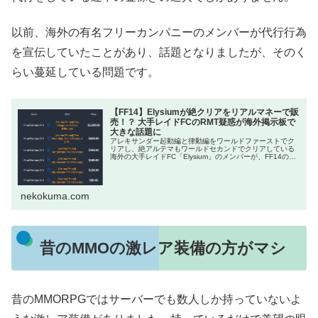
以前、海外の有名フリーカンパニーのメンバーが代行行為
を宣伝していたことがあり、話題となりましたが、そのく
らい蔓延している問題です。
【FF14】Elysiumが絶クリアをリアルマネーで販
売！？ 大手レイドFCのRMT疑惑が海外掲示板で
大きな話題に
アレキサンダー起動編と律動編をワールドファーストでク
リアし、絶アルテマもワールドセカンドでクリアしている
海外の大手レイドFC「Elysium」のメンバーが、FF14のコ
ンテンツクリアをリアルマネーで販売しているとして、海
外掲示板でスレ主が証...
nekokuma.com
昔のMMOの激レア装備の方がマシ
昔のMMORPGではサーバーでも数人しか持っていないよ