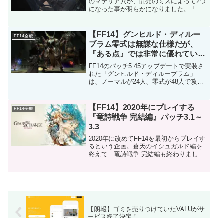
のマテリア穴が、開発のミスによって2つ
になった事が明らかになりました。「魔
術工房 マトーヤのアトリエ」および「希
望の園エデン：再生編」で入手できる帯
装備／アクセサリのマテリア穴の数につ
【FF14】グンヒルド・ディルー
FF14全般
いて上記コン...
ブラム零式は無謀な仕様だが、
『ある点』では非常に優れている
という話
FF14のパッチ5.45アップデートで実装さ
れた「グンヒルド・ディルーブラム」
は、ノーマルが24人、零式が48人で攻略
する新たなコンテンツです。48人のグン
ヒルド・ディルーブラム零式は多くのプ
レイヤーにとって無謀な仕様ですが、同
【FF14】2020年にプレイする
FF14全般
時にある点に...
『竜詩戦争 完結編』パッチ3.1～
3.3
2020年に改めてFF14を最初からプレイす
るという企画。蒼天のイシュガルド編を
終えて、竜詩戦争 完結編も終わりまし
た。蒼天のイシュガルドの3.0はまだ物語
は途中だという感じで終わるので、かな
り物語の導入がスムーズに感じられまし
た。ニーズヘ...
【朗報】ゴミを売りつけていたVALUがサ
ービス終了決定！