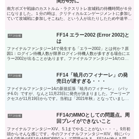
間が6分に
南方ボズヤ戦線のカストルム・ラクスリトレ攻城戦の待機時間が６分
になりました。１分の時は、クリティカルエンゲージメントに参加し
ていて攻城戦に参加しそこねた、という人が出たりしたため中途半端
な人数で攻城戦が流れるという状況もありましたが、６分に...
FF14 エラー2002 (Error 2002)と
FF14全般
は
ファイナルファンタジー14で発生する「エラー2002」とは何か？原
因1：ログイン待機人数が限界ログイン待機人数が多すぎる場合にエ
ラー2002が出ることがあります。ファイナルファンタジー14のログ
イン待機人数が上限に達してしまうと、エラー20...
FF14「暁月のフィナーレ」の発
FF14全般
売日が遅すぎる・・・
ファイナルファンタジー14の新規拡張「暁月のフィナーレ」（パッ
チ6.0）ですが、なんと11月23日に発売が決まりました。アーリーア
クセスが11月19日からです。当初は「2021年秋」となっていました
が、ほぼ冬の11月23日になりました。コロ...
FF14のMMOとしての問題点。周
FF14全般
回プレイができないこと
ファイナルファンタジーXIV、5.1までやることがない・・・。9月初
頭からそんな感じです。今のファイナルファンタジーXIV、特にパッ
チ5.0直後のFF14はMMORPGとして問題がある。FF14が抱える問題