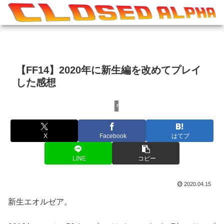
【FF14】2020年に新生編を改めてプレイ
した感想
FF14全般
X
Facebook
はてブ
LINE
コピー
2020.04.15
新生エオルゼア。