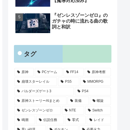
【魔導対応済み】
『ゼンレスゾーンゼロ』の
ガチャの時に流れる曲の歌
詞と和訳
タグ
原神
PCゲーム
FF14
原神考察
崩壊スターレイル
PS5
MMORPG
バルダーズゲート3
PS4
原神ストーリーAIまとめ
装備
螺旋
ゼンレスゾーンゼロ
NTE
Switch
鳴潮
伝説任務
零式
レイド
黒い砂漠
ポケモン
必要火力