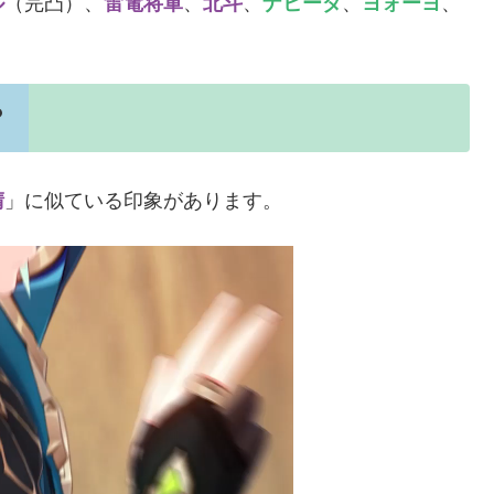
ル
（完凸）、
雷電将軍
、
北斗
、
ナヒーダ
、
ヨォーヨ
、
？
晴
」に似ている印象があります。