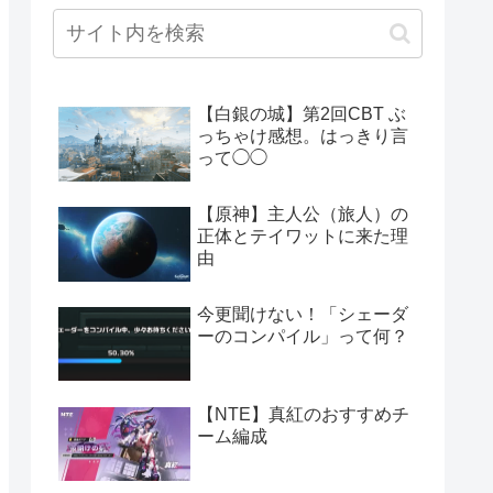
【白銀の城】第2回CBT ぶ
っちゃけ感想。はっきり言
って◯◯
【原神】主人公（旅人）の
正体とテイワットに来た理
由
今更聞けない！「シェーダ
ーのコンパイル」って何？
【NTE】真紅のおすすめチ
ーム編成