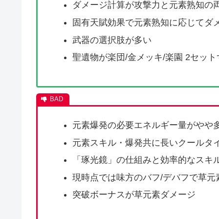
ダメージ計算が攻撃力と元素熟知の
固有天賦効果で元素熟知に応じてダ
武器の選択肢が多い
聖遺物が楽団/金メッキ/楽園 2セッ
元素爆発の必要エネルギー量がやや
元素スキル・爆発共に長いクールタ
「琢光鏡」の仕組みと効率的なスキ
現時点では味方のバフ/デバフで草元
突破ボーナスが草元素ダメージ