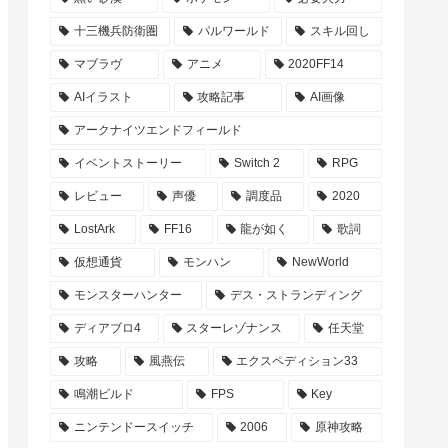
十三機兵防衛圏
パルワールド
スキル回し
マブラヴ
アニメ
2020FF14
AIイラスト
攻略記事
AI画像
アークナイツエンドフィールド
イベントストーリー
Switch 2
RPG
レビュー
声優
調度品
2020
LostArk
FF16
龍が如く
歌詞
仮想通貨
モンハン
NewWorld
モンスターハンター
デス・ストランディング
ディアブロ4
スターレゾナンス
任天堂
攻略
風燕伝
エクスペディション33
鳴潮ビルド
FPS
Key
ニンテンドースイッチ
2006
原神攻略