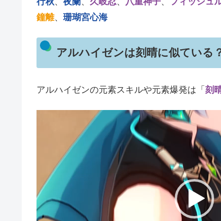
行秋
、
夜蘭
、
久岐忍
、
八重神子
、
フィッシュ
鐘離
、
珊瑚宮心海
アルハイゼンは刻晴に似ている
アルハイゼンの元素スキルや元素爆発は「
刻
動
画
プ
レ
ー
ヤ
ー