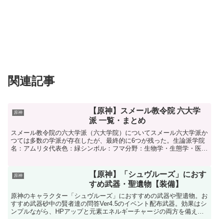
関連記事
【原神】スメール教令院 六大学
原神
派 一覧・まとめ
スメール教令院の六大学派（六大学院）についてスメール六大学派か
つては多数の学派が存在したが、最終的に6つが残った。生論派学院
名：アムリタ代表色：緑シンボル：フマ分野：生物学・生態学・医学
賢者：ナフィス主な関係者ティナリはかつて生論派の学者だ...
【原神】「シュヴルーズ」におす
原神
すめ武器・聖遺物【装備】
原神のキャラクター「シュヴルーズ」におすすめの武器や聖遺物。お
すすめ武器砂中の賢者達の問答Ver4.5のイベント配布武器。効果はシ
ンプルながら、HPアップと元素エネルギーチャージの両方を備え