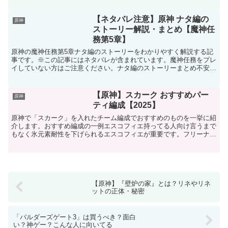
る。護摩の杖HPが増える武器効果に加えて、会心ダメ...
【ネタバレ注意】原神 ナタ編の
原神
ストーリー解説・まとめ【魔神任
務第5章】
原神の魔神任務第5章ナタ編のストーリーをわかりやすく解説する記
事です。※この記事にはネタバレが含まれています。魔神任務をプレ
イしていない方はご注意ください。ナタ編のストーリーまとめ不安定
な地脈と夜神の国ナタには他の国のような安定した地脈がな...
【原神】スカーク おすすめパー
原神
ティ編成【2025】
原神で「スカーク」を入れたチーム編成でおすすめのものを一挙に紹
介します。おすすめ編成の一例エスコフィエ持ってる人向け言うまで
もなく氷元素耐性を下げられるエスコフィエが重要です。フリーナは
必須というわけではありませんが、スカークは味方の元素ス...
【原神】『壁炉の家』とは？リネやリネ
ットの正体・秘密
「バルダーズゲート3」は買うべき？面白
い？神ゲー？こんな人に向いてる