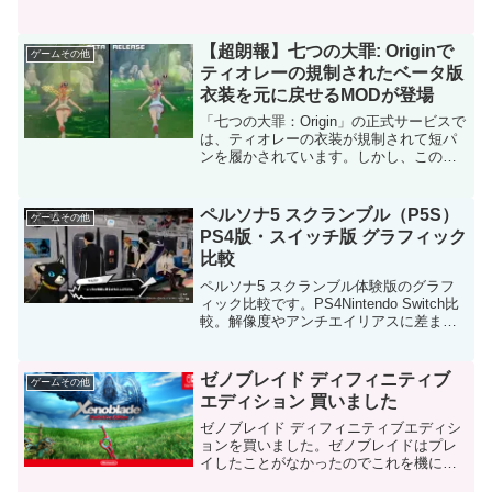
した。この番組はゴールデンウィークに5
日間マブラヴをプレイするという驚異的
な企画でスタートし、その後毎週マブラ
【超朗報】七つの大罪: Originで
ゲームその他
ヴオルタネイティヴを...
ティオレーの規制されたベータ版
衣装を元に戻せるMODが登場
「七つの大罪：Origin」の正式サービスで
は、ティオレーの衣装が規制されて短パ
ンを履かされています。しかし、この衣
装をベータ版の規制されていないバージ
ョンに戻せるMODが公開されました。
「Tioreh Uncensored」というMODで...
ペルソナ5 スクランブル（P5S）
ゲームその他
PS4版・スイッチ版 グラフィック
比較
ペルソナ5 スクランブル体験版のグラフ
ィック比較です。PS4Nintendo Switch比
較。解像度やアンチエイリアスに差まず
解像度はPS4が1080pで、Switchは720p
となっています。実際のレンダリング解
像度は不明です。画像をク...
ゼノブレイド ディフィニティブ
ゲームその他
エディション 買いました
ゼノブレイド ディフィニティブエディシ
ョンを買いました。ゼノブレイドはプレ
イしたことがなかったのでこれを機にや
ってみようかと思います。キャラのモデ