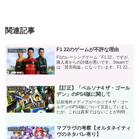
関連記事
F1 22のゲームが不評な理由
ゲームその他
F1のレーシングゲーム「F1 22」ですが、
購入者からの評価が悪いです。Steamで
は「賛否両論」になっています。F1 22は
なぜ不評なのか。その理由を大きくわけ
て4つほどあります。バグが多いほとんど
F1 2021(前作)と変わらないVRが...
【訂正】「ペルソナ4 ザ・ゴール
ゲームその他
デン」のPS4版に関して
以前海外メディアがペルソナ4 ザ・ゴー
ルデンのPS4版について言及していまし
たが、これは真実ではないことが判明し
ました。現段階ではペルソナ4のPS4版の
発売予定はありません。海外ではPS Vita
を持っている人が少ないですから、要望
マブラヴの考察【オルタネイティ
ゲームその他
が多けれ...
ヴのネタバレ有り】