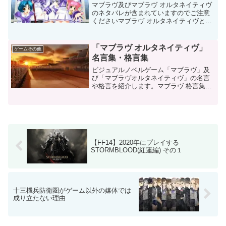
マブラヴ及びマブラヴ オルタネイティヴ
のネタバレが含まれていますのでご注意
くださいマブラヴ オルタネイティヴとい
う作品の意義「いい加減現実に向き合
え」というメッセージ2000年代中盤のギ
ャルゲー業界は割とそういうメッセージ
「マブラヴ オルタネイティヴ」
ゲームその他
を残すゲームがあり...
名言集・格言集
ビジュアルノベルゲーム「マブラヴ」及
び「マブラヴオルタネイティヴ」の名言
や格言を紹介します。マブラヴ 格言集相
手の良い所と悪い所を理解し、それを認
めて初めて、本当の意味での『仲良し』
になれるの香月夕呼この世の中に絶対の
正義がない以上、誰かが...
【FF14】2020年にプレイする
STORMBLOOD(紅蓮編) その１
十三機兵防衛圏がゲーム以外の媒体では
成り立たない理由