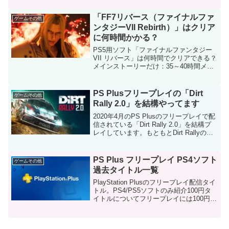
キですが、実際には中国製。MADE IN
CHINAだったようです。任天堂が...
「FF7リバース（ファイナルファ
ゲームその他
ンタジーVII Rebirth）」はクリア
に何時間かかる？
PS5用ソフト「ファイナルファンタジー
VII リバース」は何時間でクリアできる？
メインストーリーだけ：35～40時間メイ
ンストーリーとサブクエスト少し：60～
70時間サブクエストも探索もガッツリ：
80～100時間プレイスタイルで変化ある程
PS Plusフリープレイの「Dirt
ゲームその他
度...
Rally 2.0」を結構やってます
2020年4月のPS Plusのフリープレイで配
信されている「Dirt Rally 2.0」を結構プ
レイしています。もともとDirt Rallyの前
作をプレイしていたのでありがたかっ
た。かなり安全運転で走ってるのでシン
グルプレイのチャンピオ...
PS Plus フリープレイ PS4ソフト
ゲームその他
過去タイトル一覧
PlayStation Plusのフリープレイ配信タイ
トル。PS4/PS5ソフトのみ紹介100円タ
イトルについてフリープレイには100円で
配信されているゲームがあります。100円
のタイトルはレーティングがZ（18禁）の
ものです。2021年3...