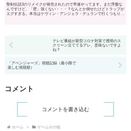
聖剣伝説3のリメイクが発売されたので早速やってます。まだ序盤な
んですけど、「壁」強くない・・・？なんとか倒せたけどトラップが
エグすぎる。本当はケヴィン・アンジェラ・デュランで行くつもりで
したが、体験版のデータもったいなかったのでこの3人に。...
テレビ番組が新型コロナ対策で透明のス
クリーン立ててるアレ、意味ないですよ
ね？
「アベンジャーズ」視聴記録（最小限で
楽しむ視聴順）
コメント
コメントを書き込む
ホーム
ゲームその他