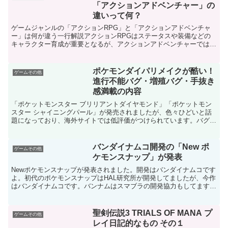
「アクションアドベンチャー」の
違いって何？
ゲームジャンルの「アクションRPG」と「アクションアドベンチャ
ー」は何が違う一行解説アクションRPGはステータスや装備などの
キャラクター育成が重要となるが、アクションアドベンチャーでは育
成要素は薄めアクションRPG世界を冒険し、ストーリーを...
ポケモンダイパリメイクが酷い！
ゲームその他
進行不能バグ・増殖バグ・手抜き
感満載の内容
「ポケットモンスター ブリリアントダイヤモンド」「ポケットモン
スター シャイニングパール」が発売されましたが、色々ひどいと話
題になっており、海外サイトでは低評価がつけられています。バグの
オンパレードリメイクでこれといって攻めた仕様ではないに...
バンダイナムコ開発の「New ポ
ゲームその他
ケモンスナップ」が発表
Newポケモンスナップが発表されました。開発はバンダイナムコです
よ。初代のポケモンスナップはHAL研究所が開発してましたが、今作
はバンダイナムコです。バンナムはスマブラの開発協力もしてます
し、悪くはないと思います。昔のポケモンスナップは結構...
聖剣伝説3 TRIALS OF MANA プ
ゲームその他
レイ日記的なもの その１