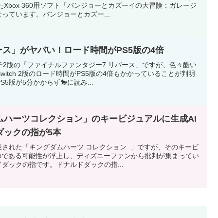
たXbox 360用ソフト「バンジョーとカズーイの大冒険：ガレージ
っています。バンジョーとカズー...
7リバース」がヤバい！ロード時間がPS5版の4倍
2版の「ファイナルファンタジー7 リバース」ですが、色々酷い
itch 2版のロード時間がPS5版の4倍もかかっていることが判明
5版が5分かからず🐎に読み...
ムハーツコレクション」のキービジュアルに生成AI
ダックの指が5本
された「キングダムハーツ コレクション 」ですが、そのキービ
のである可能性が浮上し、ディズニーファンから批判が集まってい
ダックの指です。ドナルドダックの指...