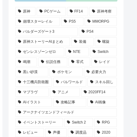
原神
PCゲーム
FF14
原神考察
崩壊スターレイル
PS5
MMORPG
バルダーズゲート3
PS4
原神ストーリーAIまとめ
装備
螺旋
ゼンレスゾーンゼロ
NTE
Switch
鳴潮
伝説任務
零式
レイド
黒い砂漠
ポケモン
必要火力
十三機兵防衛圏
パルワールド
スキル回し
マブラヴ
アニメ
2020FF14
AIイラスト
攻略記事
AI画像
アークナイツエンドフィールド
イベントストーリー
Switch 2
RPG
レビュー
声優
調度品
2020