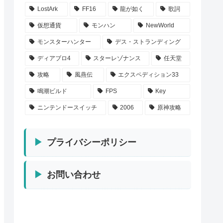
LostArk
FF16
龍が如く
歌詞
仮想通貨
モンハン
NewWorld
モンスターハンター
デス・ストランディング
ディアブロ4
スターレゾナンス
任天堂
攻略
風燕伝
エクスペディション33
鳴潮ビルド
FPS
Key
ニンテンドースイッチ
2006
原神攻略
プライバシーポリシー
お問い合わせ