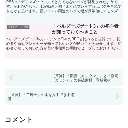
殺
PS5の「デモンズソウル」でとんでもないバグが発見されたようで
す。それがこちら。上記動画と同じようにプレイすればバグを再現で
きるかと思います。新アイテム関連のバグで運が異常値にデモンズソ
ウルのPS3版にはなかった「Gold Coin（金貨）...
「バルダーズゲート3」の初心者
その他ゲーム攻略
が知っておくべきこと
バルダーズゲート3のシステムは日本のRPGと比べると複雑です。初
心者や新規プレイヤーが知っておいた方が良いことを紹介します。初
心者が知っておいた方が良い事頻繁に手動でセーブしておけ！何かが
起こりそうな時や、重要な会話になりそうな時など、こま...
【原神】「閑雲（カンウン）」と「嘉明
（ガミン）」の突破素材・育成素材
【原神】「二銃士」の本を入手できる場
所
コメント