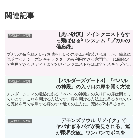
関連記事
【黒い砂漠】メインクエストをす
その他ゲーム攻略
っ飛ばせる神システム「プガルの
備忘録」
プガルの備忘録という素晴らしいシステムが実装されました。簡単に
説明するとシーズンキャラクターのみ利用できる家門当たり1回限定
で利用できるメディアまでのメインクエストをほぼ全てスキップでき
る代わりにレベルだけで達成できるクエストが与えられる依...
【バルダーズゲート3】「ベハル
その他ゲーム攻略
の神殿」の入り口の扉を開く方法
アンダーシティの遺跡にある「ベハルの神殿」の入り口の扉は閉まっ
ています。これを開ける方法です。扉を開ける方法上に吊るされてい
る死体を弓で攻撃する扉のすぐ近くの上方に、死体が2体吊るされて
います。これを弓やクロスボウで撃ってください。すると、...
「デモンズソウル リメイク」で
その他ゲーム攻略
ヤバすぎるバグが発見される。運
が限界突破。ワンパンでボスを瞬