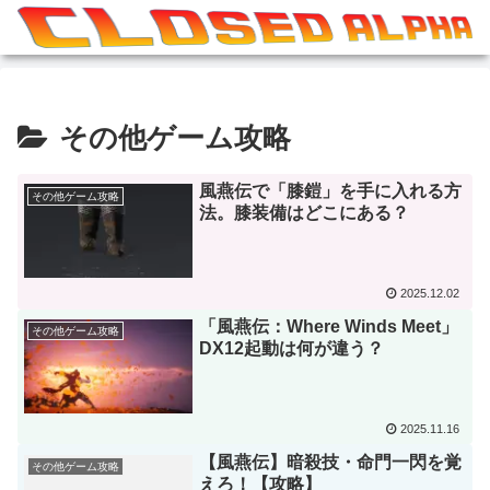
その他ゲーム攻略
風燕伝で「膝鎧」を手に入れる方
その他ゲーム攻略
法。膝装備はどこにある？
2025.12.02
「風燕伝：Where Winds Meet」
その他ゲーム攻略
DX12起動は何が違う？
2025.11.16
【風燕伝】暗殺技・命門一閃を覚
その他ゲーム攻略
えろ！【攻略】