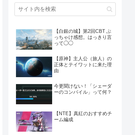
【白銀の城】第2回CBT ぶ
っちゃけ感想。はっきり言
って◯◯
【原神】主人公（旅人）の
正体とテイワットに来た理
由
今更聞けない！「シェーダ
ーのコンパイル」って何？
【NTE】真紅のおすすめチ
ーム編成