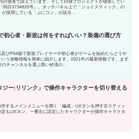
を特許侵害で訴えています。そして白猫プロジェクトが侵害してい
「特許3734820号」。タッチパネル上で「ジョイスティック」の
が採用している「ぷにコン」が該当...
S4)で初心者・新規は何をすればいい？装備の選び方
C版及びPS4版で新規プレイヤーや初心者がゲームを始めたらどうや
いう攻略情報を簡単に紹介します。2021年の最新情報です。まず
のチャンネルを選ぶ黒い砂漠の...
タジー:リリンク」で操作キャラクターを切り替える
操作するメインメニューを開く「編成」□ボタンを押す左スティッ
決定も□ボタン。一番左に設定したキャラクターが操作キャラクタ