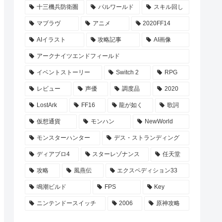
十三機兵防衛圏
パルワールド
スキル回し
マブラヴ
アニメ
2020FF14
AIイラスト
攻略記事
AI画像
アークナイツエンドフィールド
イベントストーリー
Switch 2
RPG
レビュー
声優
調度品
2020
LostArk
FF16
龍が如く
歌詞
仮想通貨
モンハン
NewWorld
モンスターハンター
デス・ストランディング
ディアブロ4
スターレゾナンス
任天堂
攻略
風燕伝
エクスペディション33
鳴潮ビルド
FPS
Key
ニンテンドースイッチ
2006
原神攻略