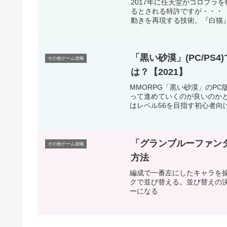
2017年に任天堂がコロプラ
るとされる特許ですが・・・ 
動きを再現する技術。『白猫』
「黒い砂漠」(PC/P
その他ゲーム攻略
は？【2021】
MMORPG「黒い砂漠」のP
って進めていくのが良いのかと
はレベル56を目指す初心者向け
「グランブルーファン
その他ゲーム攻略
方法
編成で一番左にしたキャラを
クで並び替える。並び替えの
ーになる