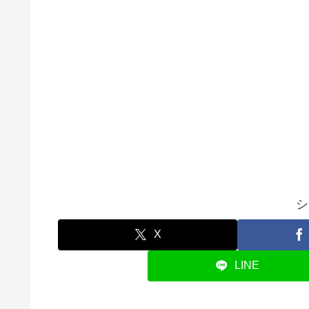
シ
X
LINE