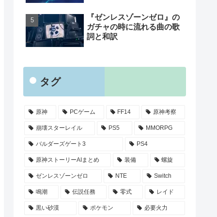
『ゼンレスゾーンゼロ』の
ガチャの時に流れる曲の歌
詞と和訳
タグ
原神
PCゲーム
FF14
原神考察
崩壊スターレイル
PS5
MMORPG
バルダーズゲート3
PS4
原神ストーリーAIまとめ
装備
螺旋
ゼンレスゾーンゼロ
NTE
Switch
鳴潮
伝説任務
零式
レイド
黒い砂漠
ポケモン
必要火力