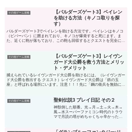
【バルダーズゲート3】ベイレン
その他ゲーム攻略
を助ける方法（キノコ取りを探
す）
バルダーズゲート3でベイレンを助ける方法です。ベイレンはキノコ
（ビバーバン）に囲まれており、キノコが爆発すると死にます。ま
た、近くに鞄が落ちており、この鞄も回収するとクエストを完全にク
リアできます。助ける方法ベイレンを助ける方法は色々ありま...
【バルダーズゲート3】レイヴン
その他ゲーム攻略
ガード大公爵を救う方法とメリッ
ト・デメリット
捕えられているレイヴンガード大公爵を助けるには。（レイヴンガー
ド大公爵を救出する クエスト）レイヴンガード大公爵は「鉄の玉
座」と呼ばれる場所にいます。注意！！！先に「鋼の衛兵を無効にす
る」というクエストで工場を爆破してしまうと、レイヴンガー...
聖剣伝説3 プレイ日記 その２
その他ゲーム攻略
神獣倒した順番。光→月→土→火→木→
風→水スーパーファミコン時代のトラウ
マで月読の塔がめちゃくちゃ辛かった記
憶があったのですが、リメイクでは簡単
でした。おそらく獣人のモンスターの必
殺技を回避できるようになったからだと