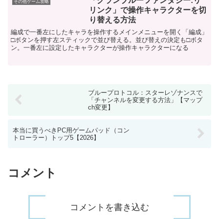
「グランブルーファンタジー:リ
その他ゲーム攻略
思います。逆にボスは風属...
リンク」で操作キャラクターを切
り替える方法
編成で一番左にしたキャラを操作するメインメニューを開く「編成」
□ボタンを押す左スティックで並び替える。並び替えの決定も□ボタ
ン。一番左に設定したキャラクターが操作キャラクターになる
ブループロトコル：スターレゾナンスで
「チャンネルを変更する方法」【マップ
ch変更】
本当に買うべきPC用ゲームパッド（コン
トローラー）トップ5【2026】
コメント
コメントを書き込む