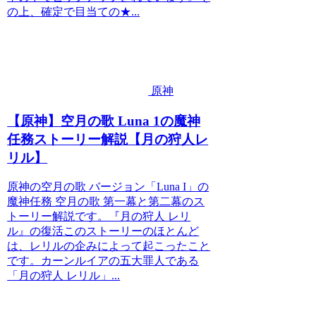
の上、確定で目当ての★...
原神
【原神】空月の歌 Luna 1の魔神
任務ストーリー解説【月の狩人レ
リル】
原神の空月の歌 バージョン「Luna I」の
魔神任務 空月の歌 第一幕と第二幕のス
トーリー解説です。『月の狩人 レリ
ル』の復活このストーリーのほとんど
は、レリルの企みによって起こったこと
です。カーンルイアの五大罪人である
「月の狩人 レリル」...