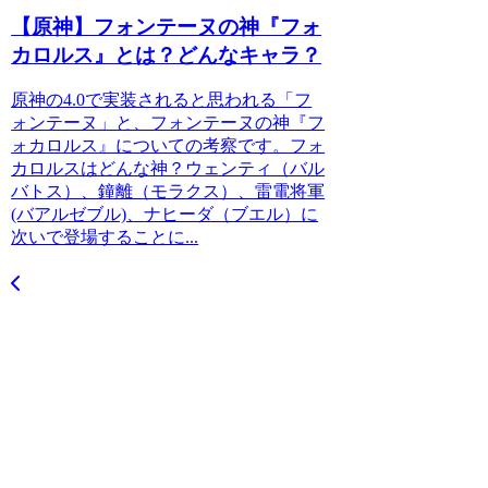
【原神】フォンテーヌの神『フォ
カロルス』とは？どんなキャラ？
原神の4.0で実装されると思われる「フ
ォンテーヌ」と、フォンテーヌの神『フ
ォカロルス』についての考察です。フォ
カロルスはどんな神？ウェンティ（バル
バトス）、鐘離（モラクス）、雷電将軍
(バアルゼブル)、ナヒーダ（ブエル）に
次いで登場することに...