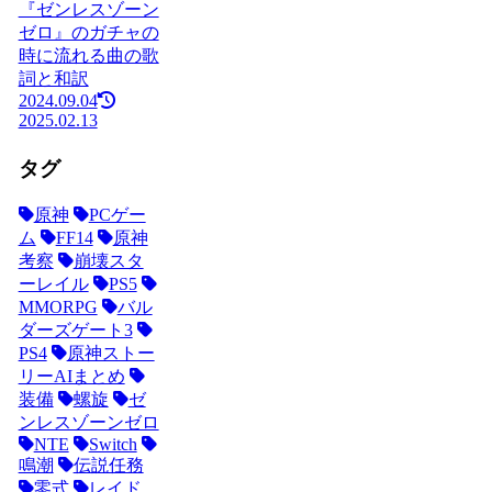
『ゼンレスゾーン
ゼロ』のガチャの
時に流れる曲の歌
詞と和訳
2024.09.04
2025.02.13
タグ
原神
PCゲー
ム
FF14
原神
考察
崩壊スタ
ーレイル
PS5
MMORPG
バル
ダーズゲート3
PS4
原神ストー
リーAIまとめ
装備
螺旋
ゼ
ンレスゾーンゼロ
NTE
Switch
鳴潮
伝説任務
零式
レイド