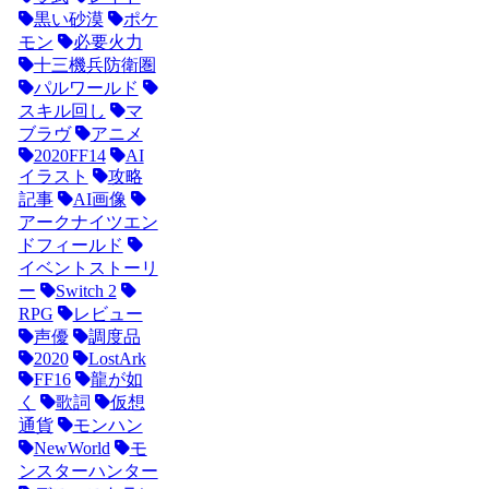
黒い砂漠
ポケ
モン
必要火力
十三機兵防衛圏
パルワールド
スキル回し
マ
ブラヴ
アニメ
2020FF14
AI
イラスト
攻略
記事
AI画像
アークナイツエン
ドフィールド
イベントストーリ
ー
Switch 2
RPG
レビュー
声優
調度品
2020
LostArk
FF16
龍が如
く
歌詞
仮想
通貨
モンハン
NewWorld
モ
ンスターハンター