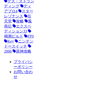
デス・ストラン
ディング
ディ
アブロ4
スター
レゾナンス
任
天堂
攻略
風
燕伝
エクスペ
ディション33
鳴潮ビルド
FPS
Key
ニンテン
ドースイッチ
2006
原神攻略
プライバシ
ーポリシー
お問い合わ
せ