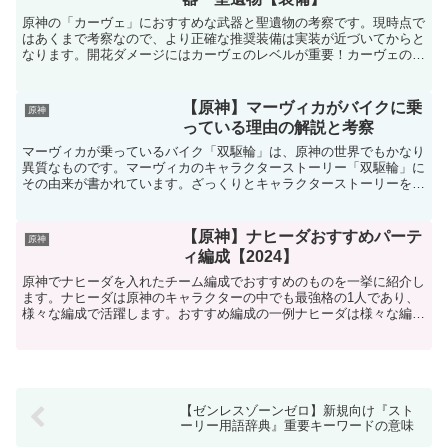
原神の「カーヴェ」におすすめな武器と聖遺物の考察です。現時点で
はあくまで考察なので、より正確な推奨装備は実装が近づいてからと
なります。開花ダメージにはカーヴェのレベルが重要！カーヴェのレ
ベルが低いといくら聖遺物や武器を揃えても開花ダメージが...
【原神】マーヴィカがバイクに乗
原神
っている理由の解説と考察
マーヴィカが乗っているバイク「双駆輪」は、原神の世界でもかなり
異質なものです。マーヴィカのキャラクターストーリー「双駆輪」に
その由来が書かれています。ざっくりとキャラクターストーリーを要
約するとマーヴィカは強力な機能を備えた乗り物を作りたい...
【原神】ナヒーダおすすめパーテ
原神
ィ編成【2024】
原神でナヒーダを入れたチーム編成でおすすめのものを一挙に紹介し
ます。ナヒーダは原神のキャラクターの中でも最強格の1人であり、
様々な編成で活躍します。おすすめ編成の一例ナヒーダは様々な編成
が可能です。超開花編成草元素＋水元素で草原核を生成した...
【ゼンレスゾーンゼロ】新規向け『スト
ーリー用語辞典』重要キーワードの意味