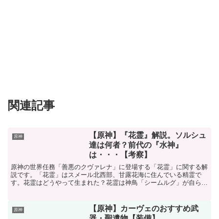
関連記事
【原神】『花霊』解説。ソルシュ
原神
達は何者？前代の『水神』
は・・・【考察】
原神の世界任務「善悪のクヴァレナ」に登場する「花霊」に関する解
説です。「花霊」はスメール北西部、甘露花海に住んでいる精霊で
す。花霊はどうやって生まれた？花霊は神鳥「シームルグ」が自らを
犠牲に生み出した無数の『霊光』の欠片の一種です。シームル...
【原神】カーヴェのおすすめ武
原神
器・聖遺物【装備】