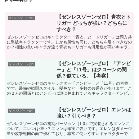
【ゼンレスゾーンゼロ】青衣とト
ゼンレスゾーンゼロ
リガー どっちが強い？どちらに
すべき？
ゼンレスゾーンゼロのキャラクター「青衣」と「トリガー」は両方共
に撃破キャラクターです。しかも属性も同じ。どちらを引くべきなの
か？相性の良いキャラが違う青衣もトリガーも汎用性が高いキャラク
ターですが・・・青衣はフィールド出場時間が長めトリガー...
【ゼンレスゾーンゼロ】「アンビ
ゼンレスゾーンゼロ
ー」と「11号」はクローンの関
係？似ている。【考察】
ゼンレスゾーンゼロのキャラクター「アンビー」と「11号」の考察
です。装備や戦闘スタイル、髪色など、多数の共通点があります。こ
の２人の関係とはアンビーは謎に包まれているキャラクターアンビー
の苗字は「デマラ」ですが、これはニコが引き取ったためで...
【ゼンレスゾーンゼロ】エレンは
ゼンレスゾーンゼロ
強い？引くべき？
ゼンレスゾーンゼロの初期バージョン（1.0）で実装されるエレンに
ついて。エレンは強い？エレンは確実に強いです。エレンはダメージ
量や攻撃範囲の面で優れており、非常に使いやすいキャラクターで
す。会心ダメージを増やせるパッシブスキルがあります。ま...