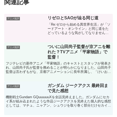
関連記事
リゼロとSAOが辿る同じ道
アニメ批評
「Re:ゼロから始める異世界生活」が「ソ
ードアート・オンライン」と同じ道をた
どっているような気がしてなりません。
ソードアート・オンラインは、個人的に
は全く評価できない作品です。アニメ1期
の前半、アインクラッド編だけは面白い
ついに山田尚子監督が京アニを離
アニメ批評
ですが、それ以外は...
れた？TVアニメ「平家物語」で
監督！
フジテレビの新作アニメ「平家物語」のキャストとスタッフが発表さ
れ、山田尚子氏が監督を務めることが明らかになりました。山田尚子
監督は言わずもがな、京都アニメーションに長年所属し、「けいお
ん！」や「聲の形」「リズと青い鳥」の監督を務めたり、演出...
ガンダム ジークアクス 最終回ま
アニメ批評
で見た感想
機動戦士Gundam GQuuuuuuXを全話見終えました。ガンダムにセカ
イ系が組み込まれたような作品ジークアクスを見終えた個人的な感想
としては、マチュ、ニャアン、シュウジを取り巻く部分だけセカイ系
作品のようなっていて、「シン・セカイ系」と...