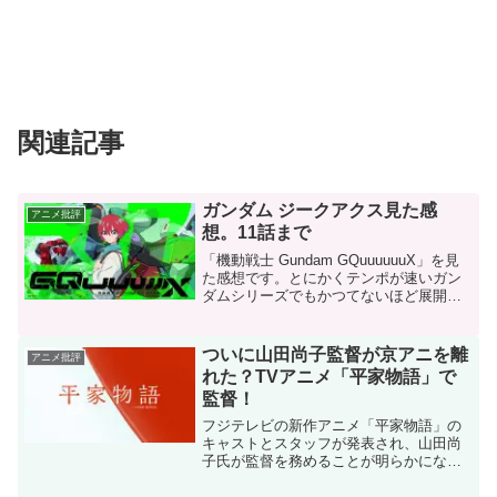
関連記事
ガンダム ジークアクス見た感
アニメ批評
想。11話まで
「機動戦士 Gundam GQuuuuuuX」を見
た感想です。とにかくテンポが速いガン
ダムシリーズでもかつてないほど展開が
速い。YouTubeのショート動画やTiktokを
彷彿とさせる。エヴァもテンポが速い方
ではあるがここまでではない。よく...
ついに山田尚子監督が京アニを離
アニメ批評
れた？TVアニメ「平家物語」で
監督！
フジテレビの新作アニメ「平家物語」の
キャストとスタッフが発表され、山田尚
子氏が監督を務めることが明らかになり
ました。山田尚子監督は言わずもがな、
京都アニメーションに長年所属し、「け