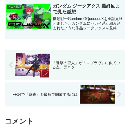
いおん！」や「聲の形」「リズと青い
ガンダム ジークアクス 最終回ま
アニメ批評
鳥」の監督を務めたり、演出...
で見た感想
機動戦士Gundam GQuuuuuuXを全話見終
えました。ガンダムにセカイ系が組み込
まれたような作品ジークアクスを見終え
た個人的な感想としては、マチュ、ニャ
アン、シュウジを取り巻く部分だけセカ
イ系作品のようなっていて、「シン・セ
カイ系」と...
「進撃の巨人」が「マブラヴ」に似てい
る点。元ネタ
FF14で「麻雀」を最短で開放するには
コメント