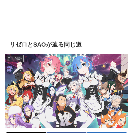
リゼロとSAOが辿る同じ道
アニメ批評