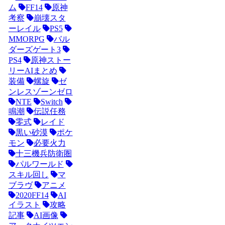
ム
FF14
原神
考察
崩壊スタ
ーレイル
PS5
MMORPG
バル
ダーズゲート3
PS4
原神ストー
リーAIまとめ
装備
螺旋
ゼ
ンレスゾーンゼロ
NTE
Switch
鳴潮
伝説任務
零式
レイド
黒い砂漠
ポケ
モン
必要火力
十三機兵防衛圏
パルワールド
スキル回し
マ
ブラヴ
アニメ
2020FF14
AI
イラスト
攻略
記事
AI画像