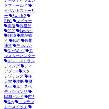
アークナイツエン
ドフィールド
イベントストーリ
ー
Switch 2
RPG
レビュー
声優
調度品
2020
LostArk
FF16
龍が如
く
歌詞
仮想
通貨
モンハン
NewWorld
モ
ンスターハンター
デス・ストラン
ディング
ディ
アブロ4
スター
レゾナンス
任
天堂
攻略
風
燕伝
エクスペ
ディション33
鳴潮ビルド
FPS
Key
ニンテン
ドースイッチ