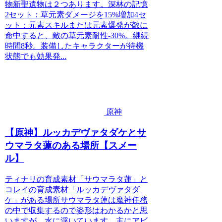
物新聖遺物は２つあります。深林の記憶
2セット：草元素ダメージを15%増加4セ
ット：元素スキルまたは元素爆発が敵に
命中すると、敵の草元素耐性-30%。継続
時間8秒。装備したキャラクターが待機
状態でも効果発...
原神
【原神】ルッカデヴァタダケとサ
ウマラタ蓮のある場所【スメー
ル】
ティナリの育成素材「サウマラタ蓮」と
コレイの育成素材「ルッカデヴァタダ
ケ」がある場所サウマラタ蓮は魔神任務
の中で収集するので姿形はわかるかと思
いますが、水に浮いています。主にアビ