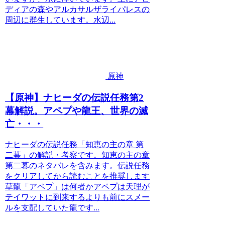
ディアの森やアルカサルザライパレスの
周辺に群生しています。水辺...
原神
【原神】ナヒーダの伝説任務第2
幕解説。アペプや龍王、世界の滅
亡・・・
ナヒーダの伝説任務「知恵の主の章 第
二幕」の解説・考察です。知恵の主の章
第二幕のネタバレを含みます。伝説任務
をクリアしてから読むことを推奨します
草龍「アペプ」は何者かアペプは天理が
テイワットに到来するよりも前にスメー
ルを支配していた龍です...