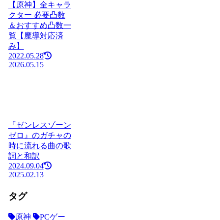
【原神】全キャラ
クター 必要凸数
＆おすすめ凸数一
覧【魔導対応済
み】
2022.05.28
2026.05.15
『ゼンレスゾーン
ゼロ』のガチャの
時に流れる曲の歌
詞と和訳
2024.09.04
2025.02.13
タグ
原神
PCゲー