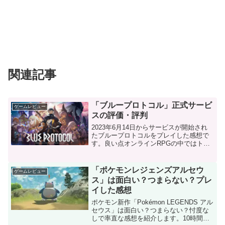
関連記事
「ブループロトコル」正式サービ
ゲームレビュー
スの評価・評判
2023年6月14日からサービスが開始され
たブループロトコルをプレイした感想で
す。良い点オンラインRPGの中ではトッ
プクラスの美麗なグラフィッククラスを
自由に変更できる悪い点メインストーリ
ーがフルボイスではないアドベンチャー
「ポケモンレジェンズアルセウ
ゲームレビュー
ボードでやらなけ...
ス」は面白い？つまらない？プレ
イした感想
ポケモン新作「Pokémon LEGENDS アル
セウス」は面白い？つまらない？忖度な
しで率直な感想を紹介します。10時間ほ