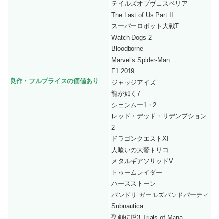
テイルズオブヴェスペリア
The Last of Us Part II
スーパーロボット大戦T
Watch Dogs 2
Bloodborne
Marvel’s Spider-Man
F1 2019
良作・フルプライスの価値あり
ジャッジアイズ
龍が如く7
シェンムー1・2
レッド・デッド・リデンプション
2
ドラゴンクエストXI
人喰いの大鷲トリコ
メタルギアソリッドV
トゥームレイダー
ハースストーン
バンドリ ガールズバンドパーティ
Subnautica
聖剣伝説3 Trials of Mana