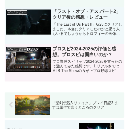
どプレイした感想は「つまらなくはない
が、微妙」でした。点数で言うと60点～
70点くらい。ポケモンの大ファンの人な
「ラスト・オブ・アス パート2」
ゲームレビュー
ら楽...
クリア後の感想・レビュー
「The Last of Us Part II」6/25にクリアし
ました。本当にクリアしたのかと思う人
もいるでしょうからトロフィーの画像で
もアップしておきます。この記事にはわ
ずかなネタバレが含まれていますが、物
語上重要なネタバレは伏せてあり...
プロスピ2024-2025の評価と感
ゲームレビュー
想。プロスピは面白いのか？
プロ野球スピリッツ2024-2025を買ったの
で遊んでみた感想です。1.リアルさでは
MLB The Showの方が上プロ野球スピリ
ッツ2024-2025はリアルを売りにしていま
すが、リアルさでは明らかに「MLB 24
The Show」の方...
「聖剣伝説3 リメイク」プレイ日記3 ま
ずは原作で言うところのクリア