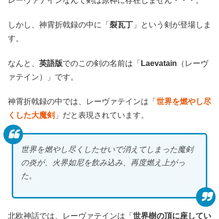
レーヴァテインなんて剣は原神に存在しません・・・。
しかし、神霄折戟録の中に「
裂瓦丁
」という剣が登場しま
す。
なんと、
英語版
でのこの剣の名前は「
Laevatain
（レーヴ
ァテイン）」です。
神霄折戟録の中では、レーヴァテインは「
世界を燃やし尽
くした大魔剣
」だと表現されています。
世界を燃やし尽くしたせいで消えてしまった魔剣
の炎が、火界如尼を飲み込み、再度燃え上がっ
た。
北欧神話では、レーヴァテインは「
世界樹の頂に座してい