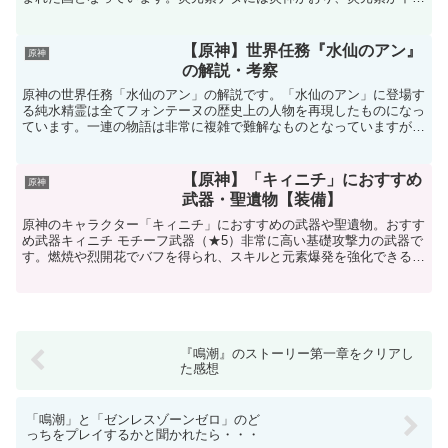
となります。したがって、旅人はナタで炎元素の力を得るこ...
【原神】世界任務『水仙のアン』
原神
の解説・考察
原神の世界任務「水仙のアン」の解説です。「水仙のアン」に登場す
る純水精霊は全てフォンテーヌの歴史上の人物を再現したものになっ
ています。一連の物語は非常に複雑で難解なものとなっていますが、
フォンテーヌの「水仙十字院」や「水仙十字結社」の歴史を...
【原神】「キィニチ」におすすめ
原神
武器・聖遺物【装備】
原神のキャラクター「キィニチ」におすすめの武器や聖遺物。おすす
め武器キィニチ モチーフ武器（★5）非常に高い基礎攻撃力の武器で
す。燃焼や烈開花でバフを得られ、スキルと元素爆発を強化できるた
め、キィニチに最適です。会心率は低いですが、聖遺物の...
『鳴潮』のストーリー第一章をクリアし
た感想
「鳴潮」と「ゼンレスゾーンゼロ」のど
っちをプレイするかと聞かれたら・・・