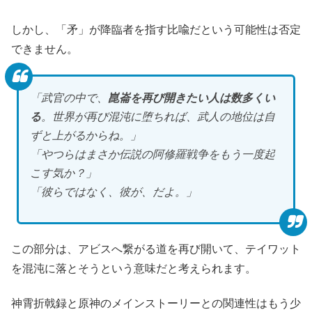
しかし、「矛」が降臨者を指す比喩だという可能性は否定
できません。
「武官の中で、
崑崙を再び開きたい人は数多くい
る
。世界が再び混沌に堕ちれば、武人の地位は自
ずと上がるからね。」
「やつらはまさか伝説の阿修羅戦争をもう一度起
こす気か？」
「彼らではなく、彼が、だよ。」
この部分は、アビスへ繋がる道を再び開いて、テイワット
を混沌に落とそうという意味だと考えられます。
神霄折戟録と原神のメインストーリーとの関連性はもう少