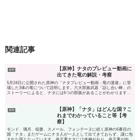
関連記事
【原神】ナタのプレビュー動画に
原神
出てきた竜の解説・考察
5月24日に公開された原神の「ナタプレビュー動画 - 竜の漫遊」に登
場した3体の竜について説明します。六大部族武器「話し合い棒」の
ストーリーによると、ナタには6つの部族があることがわかります。
動画のこの部分は、ナタにある6つの部族あるいはそ...
【原神】「ナタ」はどんな国？こ
原神
れまでわかっていること等【考
察】
モンド、璃月、稲妻、スメール、フォンテーヌに続く原神の6番目の
国「ナタ」まだゲームにナタ人が一人として出てきておらず、謎に包
まれた国となっています。炎元素ナタには炎神がおり、炎元素が中心