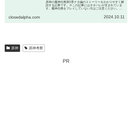
原神の魔神任務第5章ナタ編のストーリーをわかりやすく解
説する記事です。※この記事にはネタバレが含まれていま
す。魔神任務をプレイしていない方はご注意ください。ナ
タ編のストーリーまとめ不安定な地脈と夜神の国ナタには
他の国のような安定した地脈がな...
2024.10.11
closedalpha.com
原神
原神考察
PR