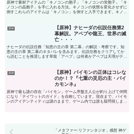
原神で素材アイテムの「キノコンの胞子」「キノコンの蛍胞子」「キ
ノコンの晶胞子」を手に入れる方法。キノコンの状態を変化させずに
倒すこれらのアイテムは「キノコン」を倒すと入手できます。キノコ
ンはスメール全土にいます。ただし、倒す時に注意が必要で...
【原神】ナヒーダの伝説任務第2
原神
幕解説。アペプや龍王、世界の滅
亡・・・
ナヒーダの伝説任務「知恵の主の章 第二幕」の解説・考察です。知
恵の主の章 第二幕のネタバレを含みます。伝説任務をクリアしてか
ら読むことを推奨します草龍「アペプ」は何者かアペプは天理がテイ
ワットに到来するよりも前にスメールを支配していた龍です...
【原神】パイモンの正体はコレな
原神
のか！？『七重の災厄の主・パイ
カモンネ』
原神で最も謎の存在「パイモン」ゲーム序盤主人公が釣り上げて仲間
になり「テイワットのガイド」を自称しています。現在まで、パイモ
ンのアイデンティティは謎のままで、ゲーム内では誰も疑問視しませ
ん。パイモンの正体？書物「北の果て、祈りの歌」には、霜...
「メタファー:リファンタジオ」感想 神ゲ