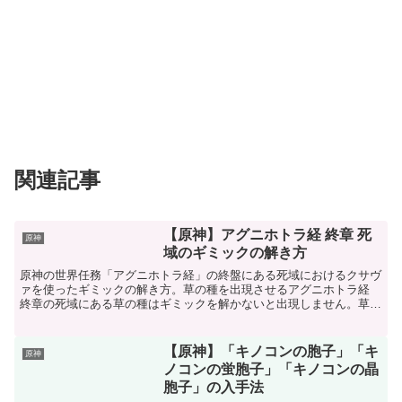
関連記事
【原神】アグニホトラ経 終章 死
原神
域のギミックの解き方
原神の世界任務「アグニホトラ経」の終盤にある死域におけるクサヴ
ァを使ったギミックの解き方。草の種を出現させるアグニホトラ経
終章の死域にある草の種はギミックを解かないと出現しません。草の
種の周りに「矢印」があります。その矢印の方向に解くべき...
【原神】「キノコンの胞子」「キ
原神
ノコンの蛍胞子」「キノコンの晶
胞子」の入手法