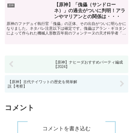
り、既存の風元素アタッカーの魈や放浪
【原神】「傀儡（サンドロー
原神
者と異なり、ファルザンに...
ネ）」の過去がついに判明！アラ
ンやマリアンとの関係は・・・
原神のファデュイ執行官「傀儡」の正体、その出自がついに明らかに
なりました。ネタバレ注意以下は確定です。傀儡はアラン・ギヨタン
によって作られた機械人形数百年前のフォンテーヌの天才科学者「ア
ラン・ギヨタン」が65歳の時に作ったのがサンドローネで...
【原神】ナヒーダおすすめパーティ編成
【2024】
【原神】古代テイワットの歴史を簡単解
説【考察】
コメント
コメントを書き込む