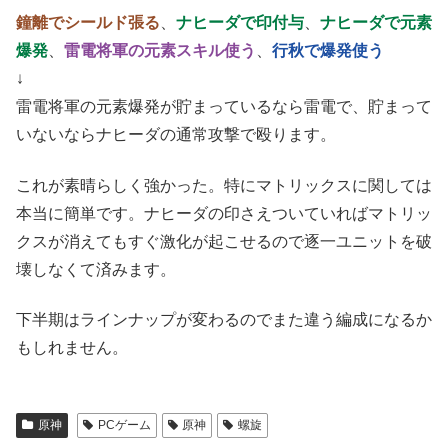
鐘離でシールド張る
、
ナヒーダで印付与
、
ナヒーダで元素
爆発
、
雷電将軍の元素スキル使う
、
行秋で爆発使う
↓
雷電将軍の元素爆発が貯まっているなら雷電で、貯まって
いないならナヒーダの通常攻撃で殴ります。
これが素晴らしく強かった。特にマトリックスに関しては
本当に簡単です。ナヒーダの印さえついていればマトリッ
クスが消えてもすぐ激化が起こせるので逐一ユニットを破
壊しなくて済みます。
下半期はラインナップが変わるのでまた違う編成になるか
もしれません。
原神
PCゲーム
原神
螺旋