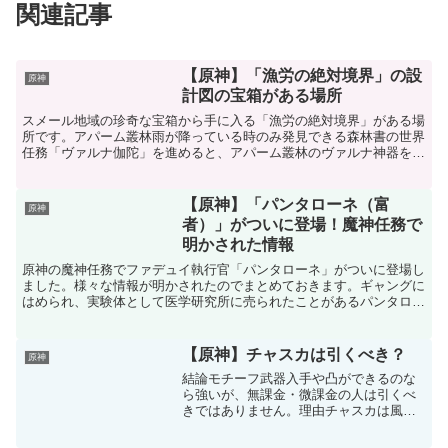
関連記事
【原神】「漁労の絶対境界」の設
原神
計図の宝箱がある場所
スメール地域の珍奇な宝箱から手に入る「漁労の絶対境界」がある場
所です。アパーム叢林雨が降っている時のみ発見できる森林書の世界
任務「ヴァルナ伽陀」を進めると、アパーム叢林のヴァルナ神器を使
えるようになり、雨を降らせたり止めたりできるようになり...
【原神】「パンタローネ（富
原神
者）」がついに登場！魔神任務で
明かされた情報
原神の魔神任務でファデュイ執行官「パンタローネ」がついに登場し
ました。様々な情報が明かされたのでまとめておきます。ギャングに
はめられ、実験体として医学研究所に売られたことがあるパンタロー
ネは昔、医学研究所に売られたことがあるようです。おそら...
【原神】チャスカは引くべき？
原神
結論モチーフ武器入手や凸ができるのな
ら強いが、無課金・微課金の人は引くべ
きではありません。理由チャスカは風元
素キャラクターでありながら、他の元素
でも攻撃するアタッカーです。これによ