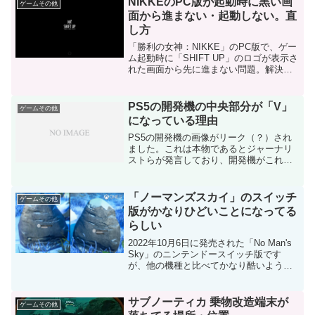
NIKKEのPC版が起動時に黒い画
ゲームその他
面から進まない・起動しない。直
し方
「勝利の女神：NIKKE」のPC版で、ゲー
ム起動時に「SHIFT UP」のロゴが表示さ
れた画面から先に進まない問題。解決方
法Cドライブ＞ユーザー＞（ユーザー名）
＞AppData＞LocalLowの中にある
com.proximabetacom...
PS5の開発機の中央部分が「V」
ゲームその他
になっている理由
PS5の開発機の画像がリーク（？）され
ました。これは本物であるとジャーナリ
ストらが発言しており、開発機がこれな
のは間違いありません。中央がV字になっ
ている理由PS5開発機の特徴的な「V」の
形状ですが、これは「重ねた時の冷却」
「ノーマンズスカイ」のスイッチ
ゲームその他
のためです。我々...
版がかなりひどいことになってる
らしい
2022年10月6日に発売された「No Man's
Sky」のニンテンドースイッチ版です
が、他の機種と比べてかなり酷いようで
す。左がニンテンドースイッチ、右が
Xbox Series Sスイッチ版は岩のテクスチ
ャ解像度が低く、グラフィックがボ...
サブノーティカ 乗物改造端末が
ゲームその他