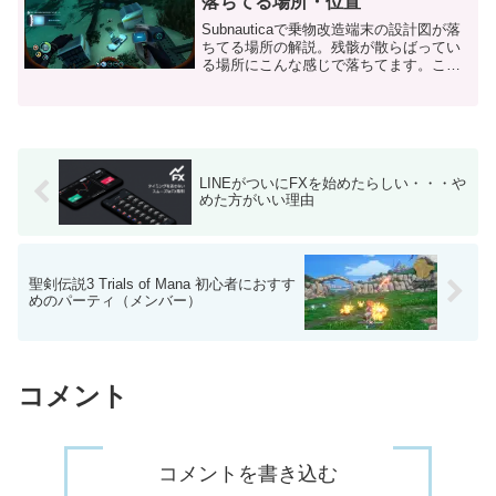
落ちてる場所・位置
Subnauticaで乗物改造端末の設計図が落
ちてる場所の解説。残骸が散らばってい
る場所にこんな感じで落ちてます。この
位置ですが、脱出ポッドの初期地点から
おおよそ南西に1000m程度の場所にあり
ます。落ちている場所から脱出ポッドの
方向を向い...
LINEがついにFXを始めたらしい・・・や
めた方がいい理由
聖剣伝説3 Trials of Mana 初心者におすす
めのパーティ（メンバー）
コメント
コメントを書き込む