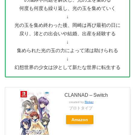
何度も何度も繰り返し、光の玉を集めていく
↓
光の玉を集め終わった後、岡崎は再び最初の日に
戻り、渚との出会いや結婚、出産を経験する
↓
集められた光の玉の力によって渚は助けられる
↓
幻想世界の少女は汐として新たな世界に転生する
CLANNAD – Switch
created by
Rinker
プロトタイプ
Amazon