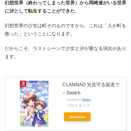
幻想世界（終わってしまった世界）から岡崎達がいる世界
に汐として
転生
することができた
。
幻想世界の少女は町そのものですから、これは「人が町を
救った」ということになります。
だからこそ、ラストシーンで少女と汐が重なる演出があり
ます。
CLANNAD 光見守る坂道で
– Switch
created by
Rinker
プロトタイプ
Amazon