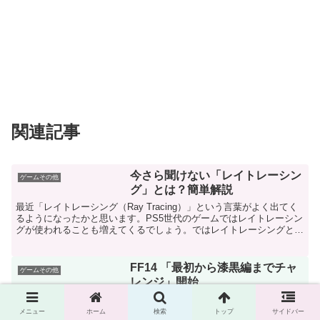
関連記事
今さら聞けない「レイトレーシン
ゲームその他
グ」とは？簡単解説
最近「レイトレーシング（Ray Tracing）」という言葉がよく出てく
るようになったかと思います。PS5世代のゲームではレイトレーシン
グが使われることも増えてくるでしょう。ではレイトレーシングとは
何か。簡単に解説します。簡単に言えば、レイ...
FF14 「最初から漆黒編までチャ
ゲームその他
レンジ」開始
新型コロナウイルスで外出もできないのでファイナルファンタジー
XIVを１から始めると漆黒編の終わりまでどのくらい時間がかかるの
メニュー
ホーム
検索
トップ
サイドバー